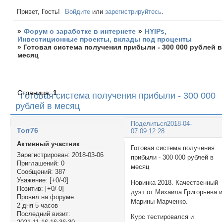
Привет, Гость!
Войдите
или
зарегистрируйтесь
.
»
Форум о заработке в интернете
»
HYIPs,
Инвестиционные проекты, вклады под проценты
»
Готовая система получения прибыли - 300 000 рублей 
месяц
Страница:
1
Готовая система получения прибыли - 300 000
рублей в месяц
Поделиться
2018-04-
Torr76
07 09:12:28
Активный участник
Готовая система получения
Зарегистрирован
: 2018-03-06
прибыли - 300 000 рублей в
Приглашений:
0
месяц
Сообщений:
387
Уважение:
[+0/-0]
Новинка 2018. Качественный
Позитив:
[+0/-0]
дуэт от Михаила Григорьева 
Провел на форуме:
Марины Марченко.
2 дня 5 часов
Последний визит:
Курс тестировался и