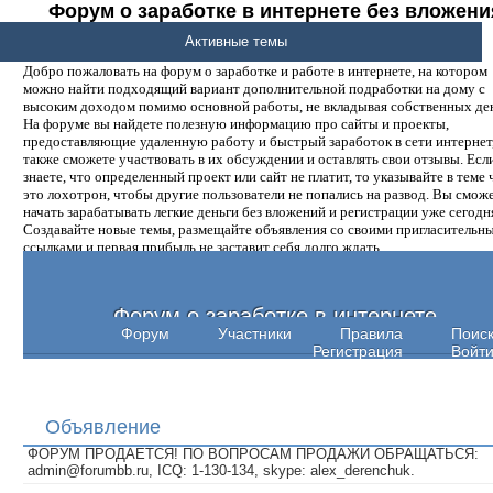
Форум о заработке в интернете без вложени
денег.
Активные темы
Добро пожаловать на форум о заработке и работе в интернете, на котором
можно найти подходящий вариант дополнительной подработки на дому с
высоким доходом помимо основной работы, не вкладывая собственных ден
На форуме вы найдете полезную информацию про сайты и проекты,
предоставляющие удаленную работу и быстрый заработок в сети интернет,
также сможете участвовать в их обсуждении и оставлять свои отзывы. Есл
знаете, что определенный проект или сайт не платит, то указывайте в теме 
это лохотрон, чтобы другие пользователи не попались на развод. Вы смож
начать зарабатывать легкие деньги без вложений и регистрации уже сегодн
Создавайте новые темы, размещайте объявления со своими пригласительн
ссылками и первая прибыль не заставит себя долго ждать.
Форум о заработке в интернете
Форум
Участники
Правила
Поис
Регистрация
Войт
Объявление
ФОРУМ ПРОДАЕТСЯ! ПО ВОПРОСАМ ПРОДАЖИ ОБРАЩАТЬСЯ:
admin@forumbb.ru, ICQ: 1-130-134, skype: alex_derenchuk.