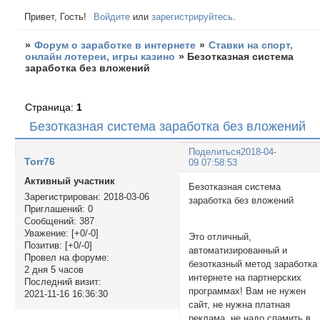
Привет, Гость!
Войдите
или
зарегистрируйтесь
.
»
Форум о заработке в интернете
»
Ставки на спорт,
онлайн лотереи, игры казино
»
Безотказная система
заработка без вложений
Страница:
1
Безотказная система заработка без вложений
Поделиться
2018-04-
Torr76
09 07:58:53
Активный участник
Безотказная система
Зарегистрирован
: 2018-03-06
заработка без вложени
Приглашений:
0
Сообщений:
387
Уважение:
[+0/-0]
Это отличный,
Позитив:
[+0/-0]
автоматизированный и
Провел на форуме:
безотказный метод заработка
2 дня 5 часов
интернете на партнерских
Последний визит:
программах! Вам не нужен
2021-11-16 16:36:30
сайт, не нужна платная
реклама, не надо спамить в