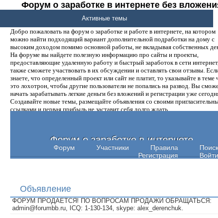
Форум о заработке в интернете без вложени
денег.
Активные темы
Добро пожаловать на форум о заработке и работе в интернете, на котором
можно найти подходящий вариант дополнительной подработки на дому с
высоким доходом помимо основной работы, не вкладывая собственных ден
На форуме вы найдете полезную информацию про сайты и проекты,
предоставляющие удаленную работу и быстрый заработок в сети интернет,
также сможете участвовать в их обсуждении и оставлять свои отзывы. Есл
знаете, что определенный проект или сайт не платит, то указывайте в теме 
это лохотрон, чтобы другие пользователи не попались на развод. Вы смож
начать зарабатывать легкие деньги без вложений и регистрации уже сегодн
Создавайте новые темы, размещайте объявления со своими пригласительн
ссылками и первая прибыль не заставит себя долго ждать.
Форум о заработке в интернете
Форум
Участники
Правила
Поис
Регистрация
Войт
Объявление
ФОРУМ ПРОДАЕТСЯ! ПО ВОПРОСАМ ПРОДАЖИ ОБРАЩАТЬСЯ:
admin@forumbb.ru, ICQ: 1-130-134, skype: alex_derenchuk.