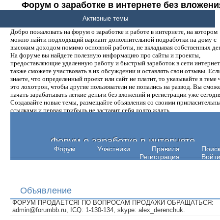
Форум о заработке в интернете без вложени
денег.
Активные темы
Добро пожаловать на форум о заработке и работе в интернете, на котором
можно найти подходящий вариант дополнительной подработки на дому с
высоким доходом помимо основной работы, не вкладывая собственных ден
На форуме вы найдете полезную информацию про сайты и проекты,
предоставляющие удаленную работу и быстрый заработок в сети интернет,
также сможете участвовать в их обсуждении и оставлять свои отзывы. Есл
знаете, что определенный проект или сайт не платит, то указывайте в теме 
это лохотрон, чтобы другие пользователи не попались на развод. Вы смож
начать зарабатывать легкие деньги без вложений и регистрации уже сегодн
Создавайте новые темы, размещайте объявления со своими пригласительн
ссылками и первая прибыль не заставит себя долго ждать.
Форум о заработке в интернете
Форум
Участники
Правила
Поис
Регистрация
Войт
Объявление
ФОРУМ ПРОДАЕТСЯ! ПО ВОПРОСАМ ПРОДАЖИ ОБРАЩАТЬСЯ:
admin@forumbb.ru, ICQ: 1-130-134, skype: alex_derenchuk.