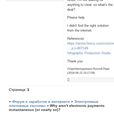
anything to clear, so what's the
deal?
Please help
I didn't find the right solution
from the internet.
References:
https://arstechnica.com/civis/v
… p;t=807149
Infographic Production Studio
Thank you
Отредактировано Russell Depp
(2018-06-15 19:17:09)
0
Страница:
1
»
Форум о заработке в интернете
»
Электронные
платежные системы
»
Why aren't electronic payments
instantaneous (or nearly so)?