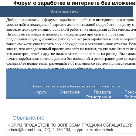
Форум о заработке в интернете без вложени
денег.
Активные темы
Добро пожаловать на форум о заработке и работе в интернете, на котором
можно найти подходящий вариант дополнительной подработки на дому с
высоким доходом помимо основной работы, не вкладывая собственных ден
На форуме вы найдете полезную информацию про сайты и проекты,
предоставляющие удаленную работу и быстрый заработок в сети интернет,
также сможете участвовать в их обсуждении и оставлять свои отзывы. Есл
знаете, что определенный проект или сайт не платит, то указывайте в теме 
это лохотрон, чтобы другие пользователи не попались на развод. Вы смож
начать зарабатывать легкие деньги без вложений и регистрации уже сегодн
Создавайте новые темы, размещайте объявления со своими пригласительн
ссылками и первая прибыль не заставит себя долго ждать.
Форум о заработке в интернете
Форум
Участники
Правила
Поис
Регистрация
Войт
Объявление
ФОРУМ ПРОДАЕТСЯ! ПО ВОПРОСАМ ПРОДАЖИ ОБРАЩАТЬСЯ:
admin@forumbb.ru, ICQ: 1-130-134, skype: alex_derenchuk.