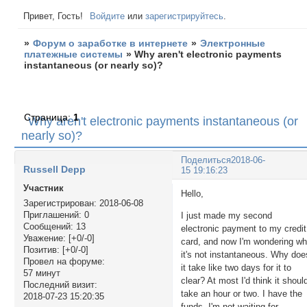
Привет, Гость!
Войдите
или
зарегистрируйтесь
.
»
Форум о заработке в интернете
»
Электронные
платежные системы
»
Why aren't electronic payments
instantaneous (or nearly so)?
Страница:
1
Why aren't electronic payments instantaneous (or
nearly so)?
Поделиться
2018-06-
Russell Depp
15 19:16:23
Участник
Hello,
Зарегистрирован
: 2018-06-08
Приглашений:
0
I just made my second
Сообщений:
13
electronic payment to my credit
Уважение:
[+0/-0]
card, and now I'm wondering w
Позитив:
[+0/-0]
it's not instantaneous. Why doe
Провел на форуме:
it take like two days for it to
57 минут
clear? At most I'd think it shoul
Последний визит:
take an hour or two. I have the
2018-07-23 15:20:35
funds, I'm not waiting for