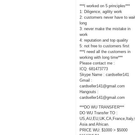
***I worked on 5 principles***
1: Diligence, agility work
2: customers never have to wai
long
3: never make the mistake in
work
4: reputation and top quality
5: not free to customers first
***I need all the customers in
working with long time***
Please contact me :
ICQ: 681473773
Skype Name : cardseller141
Gmail :
cardseller141@gmail.com
Hangouts :
cardseller141@gmail.com
***DO WU TRANSFER***
DO WU Transfer TO :
US,AU,EU,UK,CA,France,Italy
Asia and African.
PRICE WU: $1000 > $5000