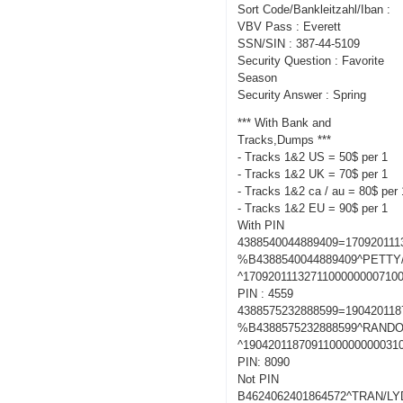
Sort Code/Bankleitzahl/Iban :
VBV Pass : Everett
SSN/SIN : 387-44-5109
Security Question : Favorite
Season
Security Answer : Spring
*** With Bank and
Tracks,Dumps ***
- Tracks 1&2 US = 50$ per 1
- Tracks 1&2 UK = 70$ per 1
- Tracks 1&2 ca / au = 80$ per 
- Tracks 1&2 EU = 90$ per 1
With PIN
4388540044889409=170920111
%B4388540044889409^PETT
^1709201113271100000000710
PIN : 4559
4388575232888599=190420118
%B4388575232888599^RANDO
^1904201187091100000000031
PIN: 8090
Not PIN
B4624062401864572^TRAN/LY