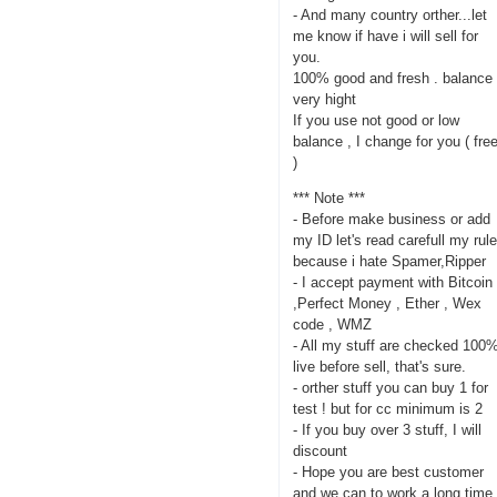
- And many country orther...let
me know if have i will sell for
you.
100% good and fresh . balance
very hight
If you use not good or low
balance , I change for you ( fre
)
*** Note ***
- Before make business or add
my ID let's read carefull my rul
because i hate Spamer,Ripper
- I accept payment with Bitcoin
,Perfect Money , Ether , Wex
code , WMZ
- All my stuff are checked 100
live before sell, that's sure.
- orther stuff you can buy 1 for
test ! but for cc minimum is 2
- If you buy over 3 stuff, I will
discount
- Hope you are best customer
and we can to work a long time