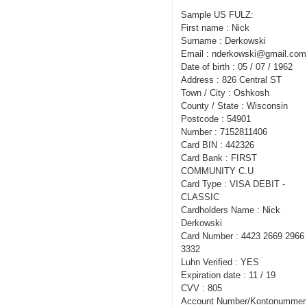
Sample US FULZ:
First name : Nick
Surname : Derkowski
Email : nderkowski@gmail.com
Date of birth : 05 / 07 / 1962
Address : 826 Central ST
Town / City : Oshkosh
County / State : Wisconsin
Postcode : 54901
Number : 7152811406
Card BIN : 442326
Card Bank : FIRST
COMMUNITY C.U
Card Type : VISA DEBIT -
CLASSIC
Cardholders Name : Nick
Derkowski
Card Number : 4423 2669 2966
3332
Luhn Verified : YES
Expiration date : 11 / 19
CVV : 805
Account Number/Kontonummer 