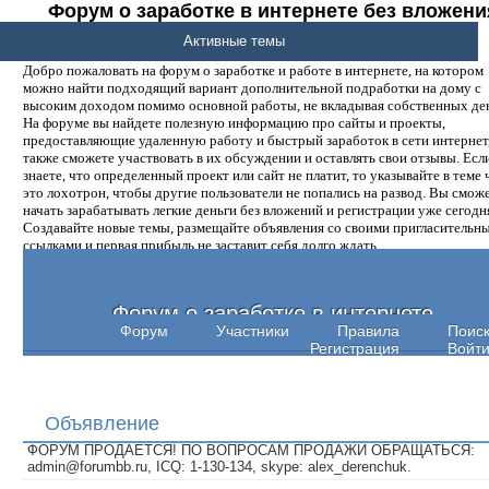
Форум о заработке в интернете без вложени
денег.
Активные темы
Добро пожаловать на форум о заработке и работе в интернете, на котором
можно найти подходящий вариант дополнительной подработки на дому с
высоким доходом помимо основной работы, не вкладывая собственных ден
На форуме вы найдете полезную информацию про сайты и проекты,
предоставляющие удаленную работу и быстрый заработок в сети интернет,
также сможете участвовать в их обсуждении и оставлять свои отзывы. Есл
знаете, что определенный проект или сайт не платит, то указывайте в теме 
это лохотрон, чтобы другие пользователи не попались на развод. Вы смож
начать зарабатывать легкие деньги без вложений и регистрации уже сегодн
Создавайте новые темы, размещайте объявления со своими пригласительн
ссылками и первая прибыль не заставит себя долго ждать.
Форум о заработке в интернете
Форум
Участники
Правила
Поис
Регистрация
Войт
Объявление
ФОРУМ ПРОДАЕТСЯ! ПО ВОПРОСАМ ПРОДАЖИ ОБРАЩАТЬСЯ:
admin@forumbb.ru, ICQ: 1-130-134, skype: alex_derenchuk.