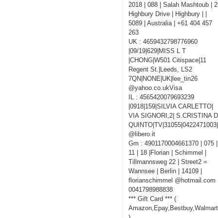
2018 | 088 | Salah Mashtoub | 
Highbury Drive | Highbury | |
5089 | Australia | +61 404 457
263
UK : 4659432798776960
|09/19|629|MISS L T
|CHONG|W501 Citispace|11
Regent St.|Leeds, LS2
7QN|NONE|UK|lee_tin26
@yahoo.co.ukVisa
IL : 4565420079693239
|0918|159|SILVIA CARLETTO|
VIA SIGNORI,2| S.CRISTINA D
QUINTO|TV|31055|0422471003|
@libero.it
Gm : 4901170004661370 | 075 |
11 | 18 |Florian | Schimmel |
Tillmannsweg 22 | Street2 =
Wannsee | Berlin | 14109 |
florianschimmel @hotmail.com 
0041798988838
*** Gift Card *** (
Amazon,Epay,Bestbuy,Walmart
)