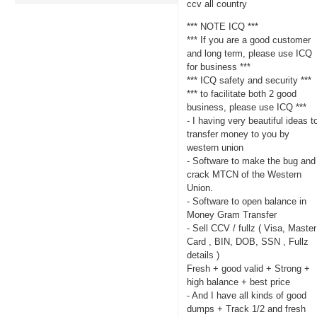
ccv all country
*** NOTE ICQ ***
*** If you are a good customer
and long term, please use ICQ
for business ***
*** ICQ safety and security ***
*** to facilitate both 2 good
business, please use ICQ ***
- I having very beautiful ideas t
transfer money to you by
western union
- Software to make the bug and
crack MTCN of the Western
Union.
- Software to open balance in
Money Gram Transfer
- Sell CCV / fullz ( Visa, Master
Card , BIN, DOB, SSN , Fullz
details )
Fresh + good valid + Strong +
high balance + best price
- And I have all kinds of good
dumps + Track 1/2 and fresh