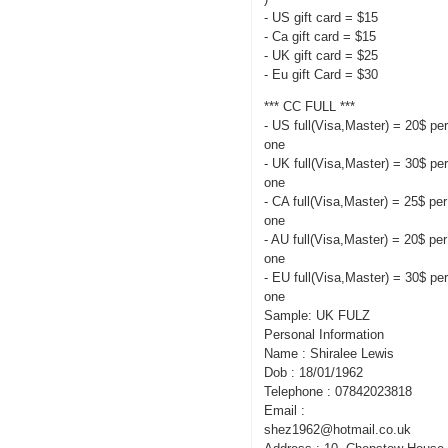
- US gift card = $15
- Ca gift card = $15
- UK gift card = $25
- Eu gift Card = $30
*** CC FULL ***
- US full(Visa,Master) = 20$ pe
one
- UK full(Visa,Master) = 30$ pe
one
- CA full(Visa,Master) = 25$ per
one
- AU full(Visa,Master) = 20$ per
one
- EU full(Visa,Master) = 30$ pe
one
Sample: UK FULZ
Personal Information
Name : Shiralee Lewis
Dob : 18/01/1962
Telephone : 07842023818
Email :
shez1962@hotmail.co.uk