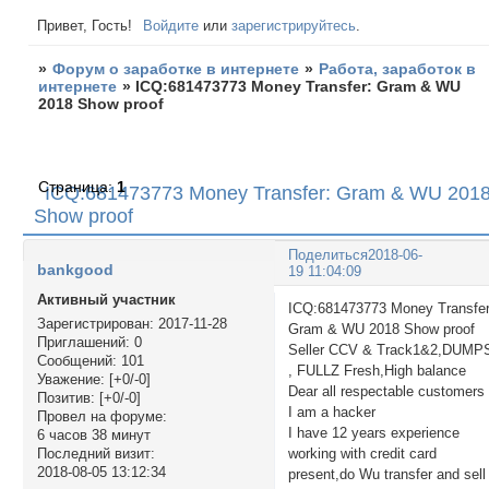
Привет, Гость!
Войдите
или
зарегистрируйтесь
.
»
Форум о заработке в интернете
»
Работа, заработок в
интернете
»
ICQ:681473773 Money Transfer: Gram & WU
2018 Show proof
Страница:
1
ICQ:681473773 Money Transfer: Gram & WU 201
Show proof
Поделиться
2018-06-
bankgood
19 11:04:09
Активный участник
ICQ:681473773 Money Transfer
Зарегистрирован
: 2017-11-28
Gram & WU 2018 Show proof
Приглашений:
0
Seller CCV & Track1&2,DUMP
Сообщений:
101
, FULLZ Fresh,High balance
Уважение:
[+0/-0]
Dear all respectable customers 
Позитив:
[+0/-0]
I am a hacker
Провел на форуме:
I have 12 years experience
6 часов 38 минут
working with credit card
Последний визит:
2018-08-05 13:12:34
present,do Wu transfer and sell