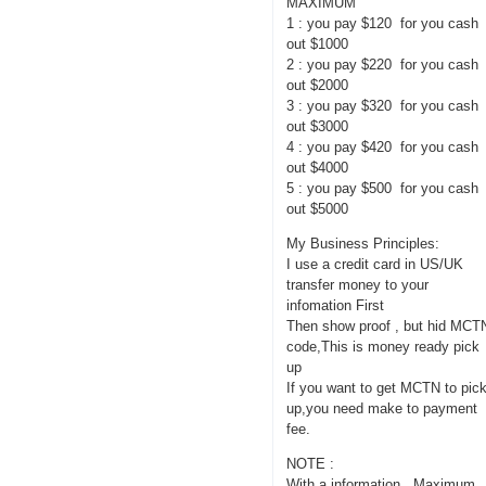
MAXIMUM
1 : you pay $120 for you cash
out $1000
2 : you pay $220 for you cash
out $2000
3 : you pay $320 for you cash
out $3000
4 : you pay $420 for you cash
out $4000
5 : you pay $500 for you cash
out $5000
My Business Principles:
I use a credit card in US/UK
transfer money to your
infomation First
Then show proof , but hid MCT
code,This is money ready pick
up
If you want to get MCTN to pic
up,you need make to payment
fee.
NOTE :
With a information , Maximum