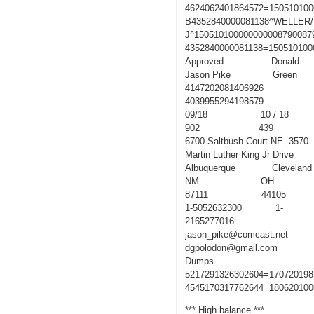
4624062401864572=150510100
B4352840000081138^WELLER
J^150510100000000008790087
4352840000081138=150510100
Approved Donald
Jason Pike Green
4147202081406926
4039955294198579
09/18 10 / 18
902 439
6700 Saltbush Court NE 3570
Martin Luther King Jr Drive
Albuquerque Cleveland
NM OH
87111 44105
1-5052632300 1-
2165277016
jason_pike@comcast.net
dgpolodon@gmail.com
Dumps
5217291326302604=170720198
4545170317762644=180620100
*** High balance ***