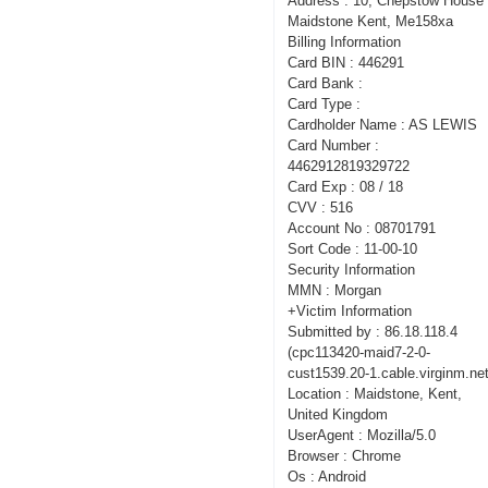
Address : 10, Chepstow House 
Maidstone Kent, Me158xa
Billing Information
Card BIN : 446291
Card Bank :
Card Type :
Cardholder Name : AS LEWIS
Card Number :
4462912819329722
Card Exp : 08 / 18
CVV : 516
Account No : 08701791
Sort Code : 11-00-10
Security Information
MMN : Morgan
+Victim Information
Submitted by : 86.18.118.4
(cpc113420-maid7-2-0-
cust1539.20-1.cable.virginm.net
Location : Maidstone, Kent,
United Kingdom
UserAgent : Mozilla/5.0
Browser : Chrome
Os : Android