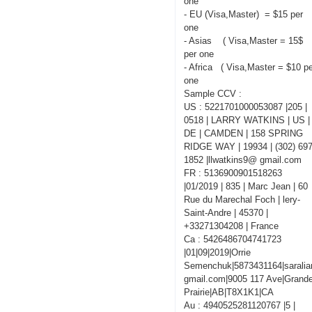
one
- EU (Visa,Master) = $15 per
one
- Asias ( Visa,Master = 15$
per one
- Africa ( Visa,Master = $10 p
one
Sample CCV :
US : 5221701000053087 |205 |
0518 | LARRY WATKINS | US |
DE | CAMDEN | 158 SPRING
RIDGE WAY | 19934 | (302) 697
1852 |llwatkins9@ gmail.com
FR : 5136900901518263
|01/2019 | 835 | Marc Jean | 60
Rue du Marechal Foch | lery-
Saint-Andre | 45370 |
+33271304208 | France
Ca : 5426486704741723
|01|09|2019|Orrie
Semenchuk|5873431164|sarali
gmail.com|9005 117 Ave|Grand
Prairie|AB|T8X1K1|CA
Au : 4940525281120767 |5 |