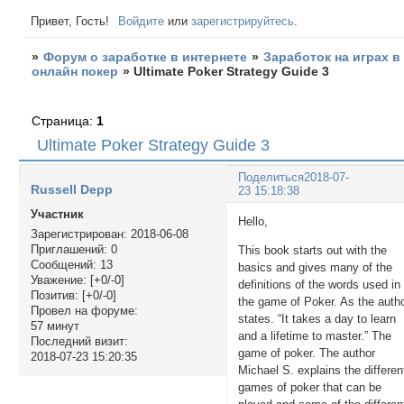
Привет, Гость!
Войдите
или
зарегистрируйтесь
.
»
Форум о заработке в интернете
»
Заработок на играх в
онлайн покер
»
Ultimate Poker Strategy Guide 3
Страница:
1
Ultimate Poker Strategy Guide 3
Поделиться
2018-07-
Russell Depp
23 15:18:38
Участник
Hello,
Зарегистрирован
: 2018-06-08
Приглашений:
0
This book starts out with the
Сообщений:
13
basics and gives many of the
Уважение:
[+0/-0]
definitions of the words used in
Позитив:
[+0/-0]
the game of Poker. As the auth
Провел на форуме:
states. “It takes a day to learn
57 минут
and a lifetime to master.” The
Последний визит:
game of poker. The author
2018-07-23 15:20:35
Michael S. explains the differen
games of poker that can be