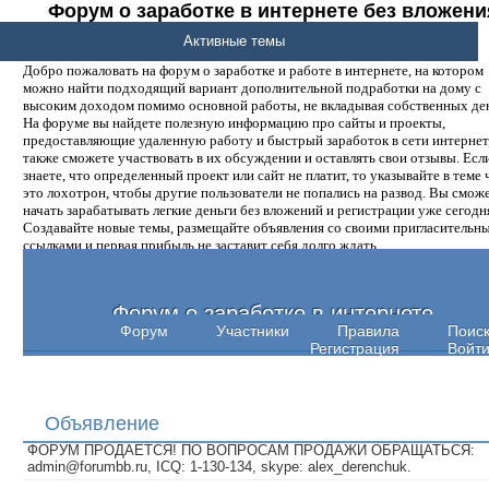
Форум о заработке в интернете без вложени
денег.
Активные темы
Добро пожаловать на форум о заработке и работе в интернете, на котором
можно найти подходящий вариант дополнительной подработки на дому с
высоким доходом помимо основной работы, не вкладывая собственных ден
На форуме вы найдете полезную информацию про сайты и проекты,
предоставляющие удаленную работу и быстрый заработок в сети интернет,
также сможете участвовать в их обсуждении и оставлять свои отзывы. Есл
знаете, что определенный проект или сайт не платит, то указывайте в теме 
это лохотрон, чтобы другие пользователи не попались на развод. Вы смож
начать зарабатывать легкие деньги без вложений и регистрации уже сегодн
Создавайте новые темы, размещайте объявления со своими пригласительн
ссылками и первая прибыль не заставит себя долго ждать.
Форум о заработке в интернете
Форум
Участники
Правила
Поис
Регистрация
Войт
Объявление
ФОРУМ ПРОДАЕТСЯ! ПО ВОПРОСАМ ПРОДАЖИ ОБРАЩАТЬСЯ:
admin@forumbb.ru, ICQ: 1-130-134, skype: alex_derenchuk.