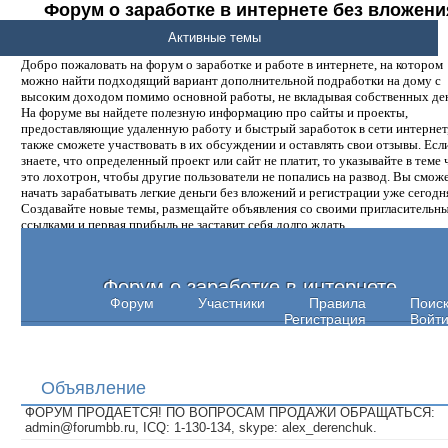
Форум о заработке в интернете без вложени
денег.
Активные темы
Добро пожаловать на форум о заработке и работе в интернете, на котором
можно найти подходящий вариант дополнительной подработки на дому с
высоким доходом помимо основной работы, не вкладывая собственных ден
На форуме вы найдете полезную информацию про сайты и проекты,
предоставляющие удаленную работу и быстрый заработок в сети интернет,
также сможете участвовать в их обсуждении и оставлять свои отзывы. Есл
знаете, что определенный проект или сайт не платит, то указывайте в теме 
это лохотрон, чтобы другие пользователи не попались на развод. Вы смож
начать зарабатывать легкие деньги без вложений и регистрации уже сегодн
Создавайте новые темы, размещайте объявления со своими пригласительн
ссылками и первая прибыль не заставит себя долго ждать.
Форум о заработке в интернете
Форум
Участники
Правила
Поис
Регистрация
Войт
Объявление
ФОРУМ ПРОДАЕТСЯ! ПО ВОПРОСАМ ПРОДАЖИ ОБРАЩАТЬСЯ:
admin@forumbb.ru, ICQ: 1-130-134, skype: alex_derenchuk.