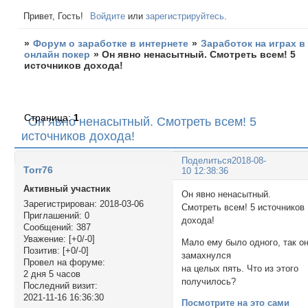
Привет, Гость!
Войдите
или
зарегистрируйтесь
.
»
Форум о заработке в интернете
»
Заработок на играх в
онлайн покер
»
Он явно ненасытный. Смотреть всем! 5
источников дохода!
Страница:
1
Он явно ненасытный. Смотреть всем! 5
источников дохода!
Поделиться
2018-08-
Torr76
10 12:38:36
Активный участник
Он явно ненасытный.
Зарегистрирован
: 2018-03-06
Смотреть всем! 5 источников
Приглашений:
0
дохода!
Сообщений:
387
Уважение:
[+0/-0]
Мало ему было одного, так о
Позитив:
[+0/-0]
замахнулся
Провел на форуме:
на целых пять. Что из этого
2 дня 5 часов
получилось?
Последний визит:
2021-11-16 16:36:30
Посмотрите на это сами