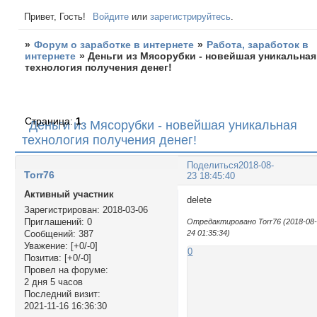
Привет, Гость!
Войдите
или
зарегистрируйтесь
.
»
Форум о заработке в интернете
»
Работа, заработок в
интернете
»
Деньги из Мясорубки - новейшая уникальная
технология получения денег!
Страница:
1
Деньги из Мясорубки - новейшая уникальная
технология получения денег!
Поделиться
2018-08-
Torr76
23 18:45:40
Активный участник
delete
Зарегистрирован
: 2018-03-06
Приглашений:
0
Отредактировано Torr76 (2018-08
24 01:35:34)
Сообщений:
387
Уважение:
[+0/-0]
0
Позитив:
[+0/-0]
Провел на форуме:
2 дня 5 часов
Последний визит:
2021-11-16 16:36:30