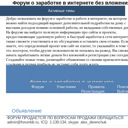
Форум о заработке в интернете без вложени
денег.
Активные темы
Добро пожаловать на форум о заработке и работе в интернете, на котором
можно найти подходящий вариант дополнительной подработки на дому с
высоким доходом помимо основной работы, не вкладывая собственных ден
На форуме вы найдете полезную информацию про сайты и проекты,
предоставляющие удаленную работу и быстрый заработок в сети интернет,
также сможете участвовать в их обсуждении и оставлять свои отзывы. Есл
знаете, что определенный проект или сайт не платит, то указывайте в теме 
это лохотрон, чтобы другие пользователи не попались на развод. Вы смож
начать зарабатывать легкие деньги без вложений и регистрации уже сегодн
Создавайте новые темы, размещайте объявления со своими пригласительн
ссылками и первая прибыль не заставит себя долго ждать.
Форум о заработке в интернете
Форум
Участники
Правила
Поис
Регистрация
Войт
Объявление
ФОРУМ ПРОДАЕТСЯ! ПО ВОПРОСАМ ПРОДАЖИ ОБРАЩАТЬСЯ:
admin@forumbb.ru, ICQ: 1-130-134, skype: alex_derenchuk.