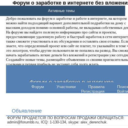
Форум о заработке в интернете без вложени
денег.
Активные темы
Добро пожаловать на форум о заработке и работе в интернете, на котором
можно найти подходящий вариант дополнительной подработки на дому с
высоким доходом помимо основной работы, не вкладывая собственных ден
На форуме вы найдете полезную информацию про сайты и проекты,
предоставляющие удаленную работу и быстрый заработок в сети интернет,
также сможете участвовать в их обсуждении и оставлять свои отзывы. Есл
знаете, что определенный проект или сайт не платит, то указывайте в теме 
это лохотрон, чтобы другие пользователи не попались на развод. Вы смож
начать зарабатывать легкие деньги без вложений и регистрации уже сегодн
Создавайте новые темы, размещайте объявления со своими пригласительн
ссылками и первая прибыль не заставит себя долго ждать.
Форум о заработке в интернете
Форум
Участники
Правила
Поис
Регистрация
Войт
Объявление
ФОРУМ ПРОДАЕТСЯ! ПО ВОПРОСАМ ПРОДАЖИ ОБРАЩАТЬСЯ:
admin@forumbb.ru, ICQ: 1-130-134, skype: alex_derenchuk.