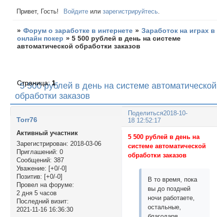
Привет, Гость!
Войдите
или
зарегистрируйтесь
.
»
Форум о заработке в интернете
»
Заработок на играх в
онлайн покер
»
5 500 рублей в день на системе
автоматической обработки заказов
Страница:
1
5 500 рублей в день на системе автоматической
обработки заказов
Поделиться
2018-10-
Torr76
18 12:52:17
Активный участник
5 500 рублей в день на
Зарегистрирован
: 2018-03-06
системе автоматической
Приглашений:
0
обработки заказов
Сообщений:
387
Уважение:
[+0/-0]
Позитив:
[+0/-0]
В то время, пока
Провел на форуме:
вы до поздней
2 дня 5 часов
ночи работаете,
Последний визит:
остальные,
2021-11-16 16:36:30
благодаря