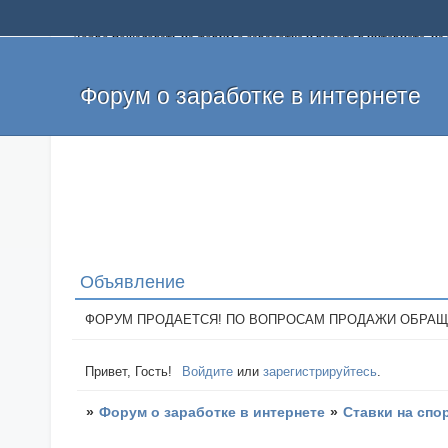
Добро пожаловать на форум о заработке и работе в интернете, 
собственных денег. На форуме вы найдете полезную информацию 
и оставлять свои отзывы. Если вы знаете, что определенный проек
легкие деньги без вложений и регистрации уже сегодня. Создавай
Форум о заработке в интернете
Объявление
ФОРУМ ПРОДАЕТСЯ! ПО ВОПРОСАМ ПРОДАЖИ ОБРАЩАТЬСЯ: 
Привет, Гость!
Войдите
или
зарегистрируйтесь
.
»
Форум о заработке в интернете
»
Ставки на спо