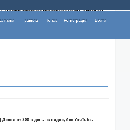
ому с высоким доходом помимо основной работы, не вкладывая
 в сети интернет, а также сможете участвовать в их обсуждении
льзователи не попались на развод. Вы сможете начать зарабатывать
астники
Правила
Поиск
Регистрация
Войти
 первая прибыль не заставит себя долго ждать.
 Доход от 30$ в день на видео, без YouTube.