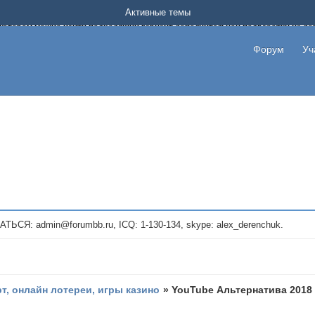
Форум о заработке в интернете без вложения денег.
Активные темы
на котором можно найти подходящий вариант дополнительной подработки на д
про сайты и проекты, предоставляющие удаленную работу и быстрый заработок
т или сайт не платит, то указывайте в теме что это лохотрон, чтобы другие по
Форум
Уч
те новые темы, размещайте объявления со своими пригласительными ссылками и
admin@forumbb.ru, ICQ: 1-130-134, skype: alex_derenchuk.
рт, онлайн лотереи, игры казино
»
YouTube Альтернатива 2018 |