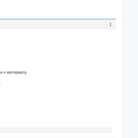
1
и к материалу.
.