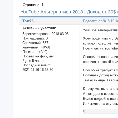
Страница:
1
YouTube Альтернатива 2018 | Доход от 30$ 
Torr76
Поделиться
2018-10-1
Активный участник
YouTube Альтернатива
Зарегистрирован
: 2018-03-06
Приглашений:
0
Хочу поделиться с В
Сообщений:
387
которая позволяет мн
Уважение:
[+0/-0]
Почти как на YouTube
Позитив:
[+0/-0]
Провел на форуме:
Способ основан на ис
2 дня 5 часов
сервиса, который зна
Последний визит:
2021-11-16 16:36:30
Способ не требует вл
Получать доход можн
Там есть еще 3 вариа
К тому же, вы станет
А, как давно известн
Более подробно все 
Или жмите на эту сс
0