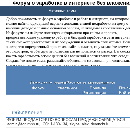
Форум о заработке в интернете без вложени
денег.
Активные темы
Добро пожаловать на форум о заработке и работе в интернете, на котором
можно найти подходящий вариант дополнительной подработки на дому с
высоким доходом помимо основной работы, не вкладывая собственных ден
На форуме вы найдете полезную информацию про сайты и проекты,
предоставляющие удаленную работу и быстрый заработок в сети интернет,
также сможете участвовать в их обсуждении и оставлять свои отзывы. Есл
знаете, что определенный проект или сайт не платит, то указывайте в теме 
это лохотрон, чтобы другие пользователи не попались на развод. Вы смож
начать зарабатывать легкие деньги без вложений и регистрации уже сегодн
Создавайте новые темы, размещайте объявления со своими пригласительн
ссылками и первая прибыль не заставит себя долго ждать.
Форум о заработке в интернете
Форум
Участники
Правила
Поис
Регистрация
Войт
Объявление
ФОРУМ ПРОДАЕТСЯ! ПО ВОПРОСАМ ПРОДАЖИ ОБРАЩАТЬСЯ:
admin@forumbb.ru, ICQ: 1-130-134, skype: alex_derenchuk.