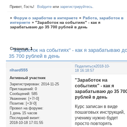
Привет, Гость!
Войдите
или
зарегистрируйтесь
.
»
Форум о заработке в интернете
»
Работа, заработок в
интернете
»
"Заработок на событиях" - как я
зарабатываю до 35 700 рублей в день
Страница:
1
"Заработок на событиях" - как я зарабатываю д
35 700 рублей в день
Поделиться
2018-10-
rihard555
18 16:18:57
Активный участник
"Заработок на
Зарегистрирован
: 2014-11-25
событиях" - как я
Приглашений:
0
зарабатываю до 35 70
Сообщений:
585
рублей в день
Уважение:
[+7/-0]
Позитив:
[+3/-0]
Курс записан в виде
Провел на форуме:
пошаговых инструкций,
1 день 15 часов
ученику нужно будет
Последний визит:
2018-10-18 17:01:55
просто повторять