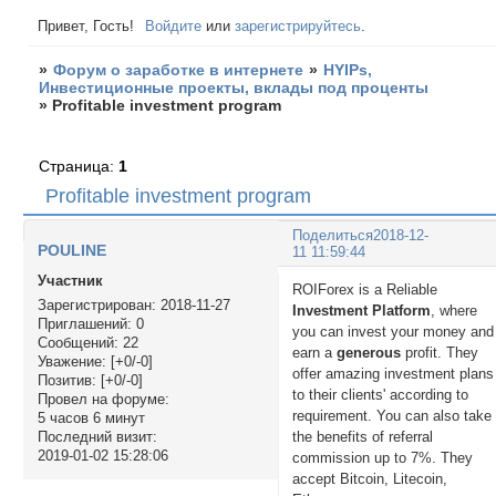
Привет, Гость!
Войдите
или
зарегистрируйтесь
.
»
Форум о заработке в интернете
»
HYIPs,
Инвестиционные проекты, вклады под проценты
»
Profitable investment program
Страница:
1
Profitable investment program
Поделиться
2018-12-
POULINE
11 11:59:44
Участник
ROIForex is a Reliable
Зарегистрирован
: 2018-11-27
Investment Platform
, where
Приглашений:
0
you can invest your money and
Сообщений:
22
earn a
generous
profit. They
Уважение:
[+0/-0]
offer amazing investment plans
Позитив:
[+0/-0]
to their clients' according to
Провел на форуме:
requirement. You can also take
5 часов 6 минут
the benefits of referral
Последний визит:
2019-01-02 15:28:06
commission up to 7%. They
accept Bitcoin, Litecoin,