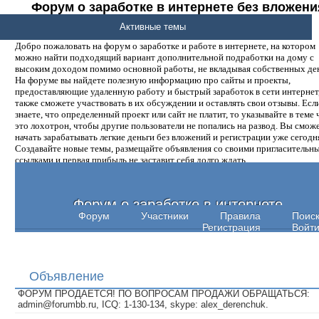
Форум о заработке в интернете без вложени
денег.
Активные темы
Добро пожаловать на форум о заработке и работе в интернете, на котором
можно найти подходящий вариант дополнительной подработки на дому с
высоким доходом помимо основной работы, не вкладывая собственных ден
На форуме вы найдете полезную информацию про сайты и проекты,
предоставляющие удаленную работу и быстрый заработок в сети интернет,
также сможете участвовать в их обсуждении и оставлять свои отзывы. Есл
знаете, что определенный проект или сайт не платит, то указывайте в теме 
это лохотрон, чтобы другие пользователи не попались на развод. Вы смож
начать зарабатывать легкие деньги без вложений и регистрации уже сегодн
Создавайте новые темы, размещайте объявления со своими пригласительн
ссылками и первая прибыль не заставит себя долго ждать.
Форум о заработке в интернете
Форум
Участники
Правила
Поис
Регистрация
Войт
Объявление
ФОРУМ ПРОДАЕТСЯ! ПО ВОПРОСАМ ПРОДАЖИ ОБРАЩАТЬСЯ:
admin@forumbb.ru, ICQ: 1-130-134, skype: alex_derenchuk.