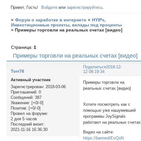
Привет, Гость!
Войдите
или
зарегистрируйтесь
.
»
Форум о заработке в интернете
»
HYIPs,
Инвестиционные проекты, вклады под проценты
»
Примеры торговли на реальных счетах [видео]
Страница:
1
Примеры торговли на реальных счетах [видео]
Поделиться
2018-12-
Torr76
12 08:19:34
Активный участник
Примеры торговли на
Зарегистрирован
: 2018-03-06
реальных счетах [видео
Приглашений:
0
Сообщений:
387
Уважение:
[+0/-0]
Хотите посмотреть как с
Позитив:
[+0/-0]
помощью уже нашумевшей
Провел на форуме:
программы JoySignals
2 дня 5 часов
работают на реальных счетах
Последний визит:
2021-11-16 16:36:30
Видео на сайте:
https://banned/EsQoN