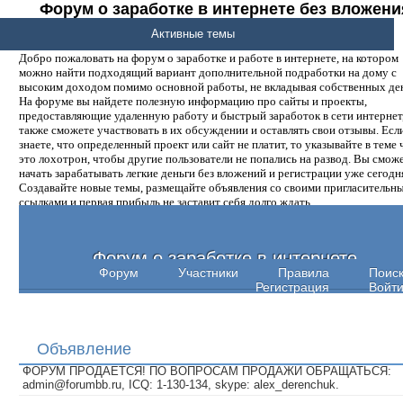
Форум о заработке в интернете без вложени
денег.
Активные темы
Добро пожаловать на форум о заработке и работе в интернете, на котором
можно найти подходящий вариант дополнительной подработки на дому с
высоким доходом помимо основной работы, не вкладывая собственных ден
На форуме вы найдете полезную информацию про сайты и проекты,
предоставляющие удаленную работу и быстрый заработок в сети интернет,
также сможете участвовать в их обсуждении и оставлять свои отзывы. Есл
знаете, что определенный проект или сайт не платит, то указывайте в теме 
это лохотрон, чтобы другие пользователи не попались на развод. Вы смож
начать зарабатывать легкие деньги без вложений и регистрации уже сегодн
Создавайте новые темы, размещайте объявления со своими пригласительн
ссылками и первая прибыль не заставит себя долго ждать.
Форум о заработке в интернете
Форум
Участники
Правила
Поис
Регистрация
Войт
Объявление
ФОРУМ ПРОДАЕТСЯ! ПО ВОПРОСАМ ПРОДАЖИ ОБРАЩАТЬСЯ:
admin@forumbb.ru, ICQ: 1-130-134, skype: alex_derenchuk.