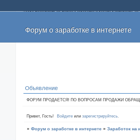
Добро пожаловать на форум о заработке и работе в интернете, 
собственных денег. На форуме вы найдете полезную информацию 
и оставлять свои отзывы. Если вы знаете, что определенный проек
легкие деньги без вложений и регистрации уже сегодня. Создавай
Форум о заработке в интернете
Объявление
ФОРУМ ПРОДАЕТСЯ! ПО ВОПРОСАМ ПРОДАЖИ ОБРАЩАТЬСЯ: 
Привет, Гость!
Войдите
или
зарегистрируйтесь
.
»
Форум о заработке в интернете
»
Заработок на 