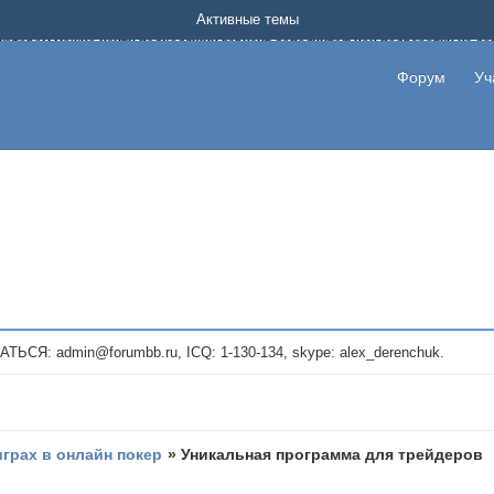
Форум о заработке в интернете без вложения денег.
Активные темы
на котором можно найти подходящий вариант дополнительной подработки на д
про сайты и проекты, предоставляющие удаленную работу и быстрый заработок
т или сайт не платит, то указывайте в теме что это лохотрон, чтобы другие по
Форум
Уч
те новые темы, размещайте объявления со своими пригласительными ссылками и
admin@forumbb.ru, ICQ: 1-130-134, skype: alex_derenchuk.
играх в онлайн покер
»
Уникальная программа для трейдеров