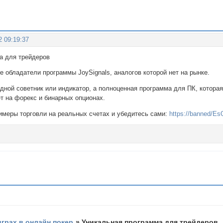
2 09:19:37
рограмма для трейдеров
 обладатели программы JoySignals, аналогов которой нет на рынке.
едной советник или индикатор, а полноценная программа для ПК, котора
т на форекс и бинарных опционах.
имеры торговли на реальных счетах и убедитесь сами:
https://banned/E
играх в онлайн покер
»
Уникальная программа для трейдеров