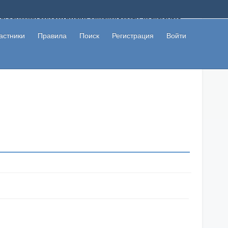
ому с высоким доходом помимо основной работы, не вкладывая
 в сети интернет, а также сможете участвовать в их обсуждении
льзователи не попались на развод. Вы сможете начать зарабатывать
астники
Правила
Поиск
Регистрация
Войти
 первая прибыль не заставит себя долго ждать.