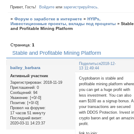
Привет, Гость!
Войдите
или
зарегистрируйтесь
.
»
Форум о заработке в интернете
»
HYIPs,
Инвестиционные проекты, вклады под проценты
»
Stable
and Profitable Mining Platform
Страница:
1
Stable and Profitable Mining Platform
Поделиться
2018-12-
bailey_barbara
13 11:49:44
Активный участник
Cryptobaron is stable and
Зарегистрирован
: 2018-11-19
profitable mining platform wher
Приглашений:
0
you can get a huge profit with
Сообщений:
94
less investment. You can also
Уважение:
[+0/-0]
earn $100 as a signup bonus. Al
Позитив:
[+0/-0]
your transactions are secured
Провел на форуме:
with DDOS Protection. Invest i
17 часов 51 минуту
crypto baron and get an amazi
Последний визит:
2020-03-11 14:23:37
profit.
link to join: