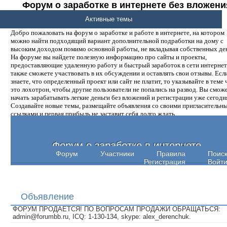
Форум о заработке в интернете без вложени
денег.
Активные темы
Добро пожаловать на форум о заработке и работе в интернете, на котором
можно найти подходящий вариант дополнительной подработки на дому с
высоким доходом помимо основной работы, не вкладывая собственных ден
На форуме вы найдете полезную информацию про сайты и проекты,
предоставляющие удаленную работу и быстрый заработок в сети интернет,
также сможете участвовать в их обсуждении и оставлять свои отзывы. Есл
знаете, что определенный проект или сайт не платит, то указывайте в теме 
это лохотрон, чтобы другие пользователи не попались на развод. Вы смож
начать зарабатывать легкие деньги без вложений и регистрации уже сегодн
Создавайте новые темы, размещайте объявления со своими пригласительн
ссылками и первая прибыль не заставит себя долго ждать.
Форум о заработке в интернете
Форум
Участники
Правила
Поис
Регистрация
Войт
Объявление
ФОРУМ ПРОДАЕТСЯ! ПО ВОПРОСАМ ПРОДАЖИ ОБРАЩАТЬСЯ:
admin@forumbb.ru, ICQ: 1-130-134, skype: alex_derenchuk.