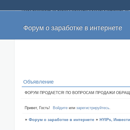
Добро пожаловать на форум о заработке и работе в интернете, 
собственных денег. На форуме вы найдете полезную информацию 
и оставлять свои отзывы. Если вы знаете, что определенный проек
легкие деньги без вложений и регистрации уже сегодня. Создавай
Форум о заработке в интернете
Объявление
ФОРУМ ПРОДАЕТСЯ! ПО ВОПРОСАМ ПРОДАЖИ ОБРАЩАТЬСЯ: 
Привет, Гость!
Войдите
или
зарегистрируйтесь
.
»
Форум о заработке в интернете
»
HYIPs, Инвест