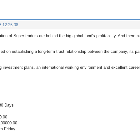
8 12:25:08
ion of Super traders are behind the big global fund's profitability. And there
used on establishing a long-term trust relationship between the company, its p
g investment plans, an international working environment and excellent career o
 30 Days
0.00
00000.00
o Friday