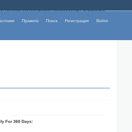
ому с высоким доходом помимо основной работы, не вкладывая
 в сети интернет, а также сможете участвовать в их обсуждении
льзователи не попались на развод. Вы сможете начать зарабатывать
астники
Правила
Поиск
Регистрация
Войти
 первая прибыль не заставит себя долго ждать.
ily For 360 Days: