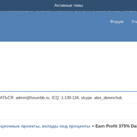
Форум о заработке в интернете без вложения денег.
Активные темы
на котором можно найти подходящий вариант дополнительной подработки на д
про сайты и проекты, предоставляющие удаленную работу и быстрый заработок
т или сайт не платит, то указывайте в теме что это лохотрон, чтобы другие по
Форум
Уч
те новые темы, размещайте объявления со своими пригласительными ссылками и
admin@forumbb.ru, ICQ: 1-130-134, skype: alex_derenchuk.
иционные проекты, вклады под проценты
»
Earn Profit 375% Da