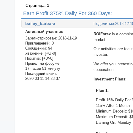
Страница:
1
Earn Profit 375% Daily For 360 Days:
bailey_barbara
Поделиться
2018-12-1
Активный участник
ROIForex
is a combinat
Зарегистрирован
: 2018-11-19
market.
Приглашений:
0
Сообщений:
94
Our activities are foc
Уважение:
[+0/-0]
investor.
Позитив:
[+0/-0]
Провел на форуме:
We offer you interestin
17 часов 51 минуту
cooperation.
Последний визит:
2020-03-11 14:23:37
Investment Plans:
Plan 1:
Profit 15% Daily For
115% After 1 Month
Minimum Deposit: $1
Maximum Deposit: $1
Earning On: Monday t