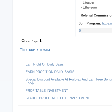
- Litecoin
- Ethereum
Referral Commissio
Join Program:
https:
0
Страница:
1
Похожие темы
Earn Profit On Daily Basis
EARN PROFIT ON DAILY BASIS
Special Discount Available At Roiforex And Earn Free Bonu
5.55$
PROFITABLE INVESTMENT
STABLE PROFIT AT LITTLE INVESTMENT