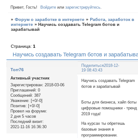
Привет, Гость!
Войдите
или
зарегистрируйтесь
.
»
Форум о заработке в интернете
»
Работа, заработок в
интернете
»
Научись создавать Telegram ботов и
зарабатывай
Страница:
1
Научись создавать Telegram ботов и зарабатыв
Поделиться
2018-12-
Torr76
19 08:43:43
Активный участник
Научись создавать Telegram
Зарегистрирован
: 2018-03-06
ботов и зарабатыва
Приглашений:
0
Сообщений:
387
Уважение:
[+0/-0]
Боты для бизнеса, хайп боты 
Позитив:
[+0/-0]
цифровые помощники - тренд
Провел на форуме:
2019 года!
2 дня 5 часов
Последний визит:
На курсах ты обретешь
2021-11-16 16:36:30
базовые знания в
программировании.