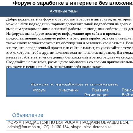
Форум о заработке в интернете без вложени
денег.
Активные темы
Добро пожаловать на форум о заработке и работе в интернете, на котором
можно найти подходящий вариант дополнительной подработки на дому с
высоким доходом помимо основной работы, не вкладывая собственных ден
На форуме вы найдете полезную информацию про сайты и проекты,
предоставляющие удаленную работу и быстрый заработок в сети интернет,
также сможете участвовать в их обсуждении и оставлять свои отзывы. Есл
знаете, что определенный проект или сайт не платит, то указывайте в теме 
это лохотрон, чтобы другие пользователи не попались на развод. Вы смож
начать зарабатывать легкие деньги без вложений и регистрации уже сегодн
Создавайте новые темы, размещайте объявления со своими пригласительн
ссылками и первая прибыль не заставит себя долго ждать.
Форум о заработке в интернете
Форум
Участники
Правила
Поис
Регистрация
Войт
Объявление
ФОРУМ ПРОДАЕТСЯ! ПО ВОПРОСАМ ПРОДАЖИ ОБРАЩАТЬСЯ:
admin@forumbb.ru, ICQ: 1-130-134, skype: alex_derenchuk.