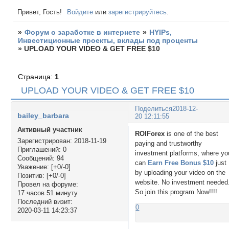
Привет, Гость!
Войдите
или
зарегистрируйтесь
.
»
Форум о заработке в интернете
»
HYIPs,
Инвестиционные проекты, вклады под проценты
»
UPLOAD YOUR VIDEO & GET FREE $10
Страница:
1
UPLOAD YOUR VIDEO & GET FREE $10
Поделиться
2018-12-
bailey_barbara
20 12:11:55
Активный участник
ROIForex
is one of the best
Зарегистрирован
: 2018-11-19
paying and trustworthy
Приглашений:
0
investment platforms, where yo
Сообщений:
94
can
Earn Free Bonus $10
just
Уважение:
[+0/-0]
by uploading your video on the
Позитив:
[+0/-0]
website. No investment needed
Провел на форуме:
So join this program Now!!!!
17 часов 51 минуту
Последний визит:
0
2020-03-11 14:23:37