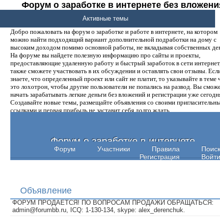
Форум о заработке в интернете без вложени
денег.
Активные темы
Добро пожаловать на форум о заработке и работе в интернете, на котором
можно найти подходящий вариант дополнительной подработки на дому с
высоким доходом помимо основной работы, не вкладывая собственных ден
На форуме вы найдете полезную информацию про сайты и проекты,
предоставляющие удаленную работу и быстрый заработок в сети интернет,
также сможете участвовать в их обсуждении и оставлять свои отзывы. Есл
знаете, что определенный проект или сайт не платит, то указывайте в теме 
это лохотрон, чтобы другие пользователи не попались на развод. Вы смож
начать зарабатывать легкие деньги без вложений и регистрации уже сегодн
Создавайте новые темы, размещайте объявления со своими пригласительн
ссылками и первая прибыль не заставит себя долго ждать.
Форум о заработке в интернете
Форум
Участники
Правила
Поис
Регистрация
Войт
Объявление
ФОРУМ ПРОДАЕТСЯ! ПО ВОПРОСАМ ПРОДАЖИ ОБРАЩАТЬСЯ:
admin@forumbb.ru, ICQ: 1-130-134, skype: alex_derenchuk.