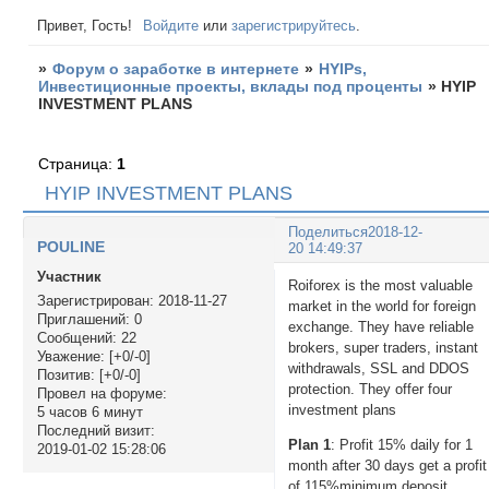
Привет, Гость!
Войдите
или
зарегистрируйтесь
.
»
Форум о заработке в интернете
»
HYIPs,
Инвестиционные проекты, вклады под проценты
»
HYIP
INVESTMENT PLANS
Страница:
1
HYIP INVESTMENT PLANS
Поделиться
2018-12-
POULINE
20 14:49:37
Участник
Roiforex is the most valuable
Зарегистрирован
: 2018-11-27
market in the world for foreign
Приглашений:
0
exchange. They have reliable
Сообщений:
22
brokers, super traders, instant
Уважение:
[+0/-0]
withdrawals, SSL and DDOS
Позитив:
[+0/-0]
protection. They offer four
Провел на форуме:
investment plans
5 часов 6 минут
Последний визит:
Plan 1
: Profit 15% daily for 1
2019-01-02 15:28:06
month after 30 days get a profit
of 115%minimum deposit