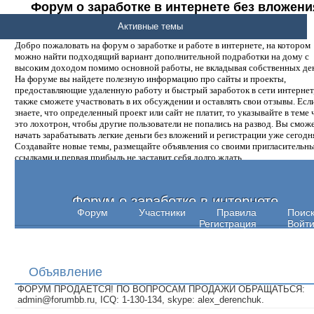
Форум о заработке в интернете без вложени
денег.
Активные темы
Добро пожаловать на форум о заработке и работе в интернете, на котором
можно найти подходящий вариант дополнительной подработки на дому с
высоким доходом помимо основной работы, не вкладывая собственных ден
На форуме вы найдете полезную информацию про сайты и проекты,
предоставляющие удаленную работу и быстрый заработок в сети интернет,
также сможете участвовать в их обсуждении и оставлять свои отзывы. Есл
знаете, что определенный проект или сайт не платит, то указывайте в теме 
это лохотрон, чтобы другие пользователи не попались на развод. Вы смож
начать зарабатывать легкие деньги без вложений и регистрации уже сегодн
Создавайте новые темы, размещайте объявления со своими пригласительн
ссылками и первая прибыль не заставит себя долго ждать.
Форум о заработке в интернете
Форум
Участники
Правила
Поис
Регистрация
Войт
Объявление
ФОРУМ ПРОДАЕТСЯ! ПО ВОПРОСАМ ПРОДАЖИ ОБРАЩАТЬСЯ:
admin@forumbb.ru, ICQ: 1-130-134, skype: alex_derenchuk.