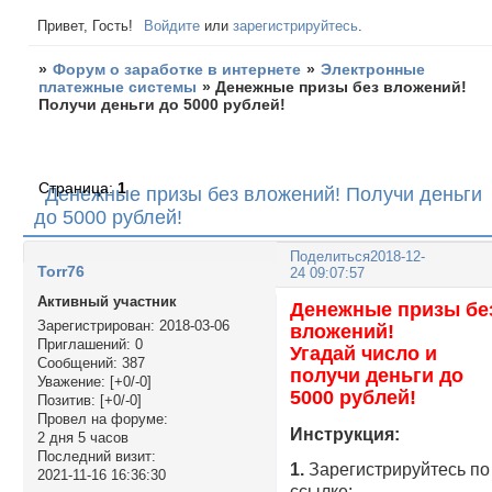
Привет, Гость!
Войдите
или
зарегистрируйтесь
.
»
Форум о заработке в интернете
»
Электронные
платежные системы
»
Денежные призы без вложений!
Получи деньги до 5000 рублей!
Страница:
1
Денежные призы без вложений! Получи деньги
до 5000 рублей!
Поделиться
2018-12-
Torr76
24 09:07:57
Активный участник
Денежные призы бе
Зарегистрирован
: 2018-03-06
вложений!
Приглашений:
0
Угадай число и
Сообщений:
387
получи деньги до
Уважение:
[+0/-0]
5000 рублей!
Позитив:
[+0/-0]
Провел на форуме:
Инструкция:
2 дня 5 часов
Последний визит:
1.
Зарегистрируйтесь по
2021-11-16 16:36:30
ссылке: