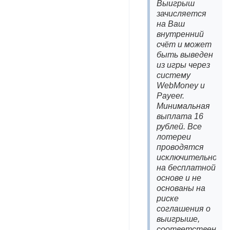
Выигрыш
зачисляется
на Ваш
внутренний
счёт и может
быть выведен
из игры через
систему
WebMoney и
Payeer.
Минимальная
выплата 16
рублей. Все
лотереи
проводятся
исключительно
на бесплатной
основе и не
основаны на
риске
соглашения о
выигрыше,
соответственно