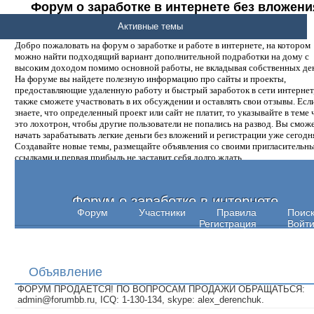
Форум о заработке в интернете без вложени
денег.
Активные темы
Добро пожаловать на форум о заработке и работе в интернете, на котором
можно найти подходящий вариант дополнительной подработки на дому с
высоким доходом помимо основной работы, не вкладывая собственных ден
На форуме вы найдете полезную информацию про сайты и проекты,
предоставляющие удаленную работу и быстрый заработок в сети интернет,
также сможете участвовать в их обсуждении и оставлять свои отзывы. Есл
знаете, что определенный проект или сайт не платит, то указывайте в теме 
это лохотрон, чтобы другие пользователи не попались на развод. Вы смож
начать зарабатывать легкие деньги без вложений и регистрации уже сегодн
Создавайте новые темы, размещайте объявления со своими пригласительн
ссылками и первая прибыль не заставит себя долго ждать.
Форум о заработке в интернете
Форум
Участники
Правила
Поис
Регистрация
Войт
Объявление
ФОРУМ ПРОДАЕТСЯ! ПО ВОПРОСАМ ПРОДАЖИ ОБРАЩАТЬСЯ:
admin@forumbb.ru, ICQ: 1-130-134, skype: alex_derenchuk.