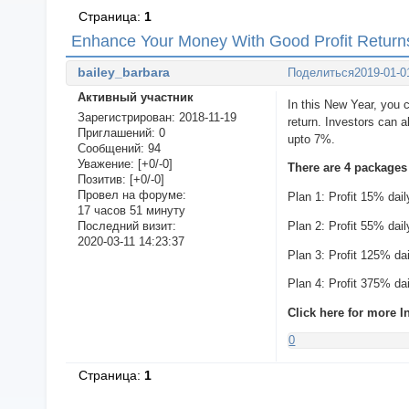
Страница:
1
Enhance Your Money With Good Profit Return
bailey_barbara
Поделиться
2019-01-0
Активный участник
In this New Year, you 
Зарегистрирован
: 2018-11-19
return. Investors can 
Приглашений:
0
upto 7%.
Сообщений:
94
Уважение:
[+0/-0]
There are 4 packages
Позитив:
[+0/-0]
Провел на форуме:
Plan 1: Profit 15% dai
17 часов 51 минуту
Plan 2: Profit 55% dai
Последний визит:
2020-03-11 14:23:37
Plan 3: Profit 125% da
Plan 4: Profit 375% da
Click here for more I
0
Страница:
1