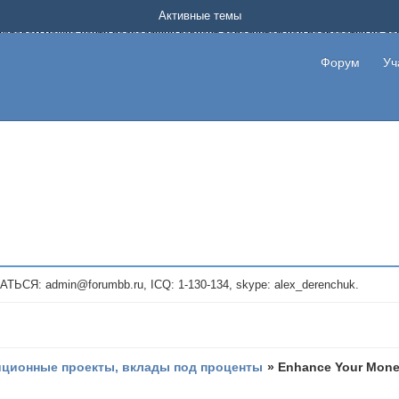
Форум о заработке в интернете без вложения денег.
Активные темы
на котором можно найти подходящий вариант дополнительной подработки на д
про сайты и проекты, предоставляющие удаленную работу и быстрый заработок
т или сайт не платит, то указывайте в теме что это лохотрон, чтобы другие по
Форум
Уч
те новые темы, размещайте объявления со своими пригласительными ссылками и
admin@forumbb.ru, ICQ: 1-130-134, skype: alex_derenchuk.
иционные проекты, вклады под проценты
»
Enhance Your Money