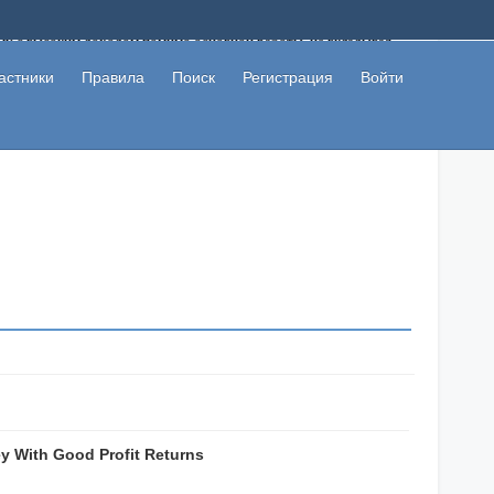
ому с высоким доходом помимо основной работы, не вкладывая
 в сети интернет, а также сможете участвовать в их обсуждении
льзователи не попались на развод. Вы сможете начать зарабатывать
астники
Правила
Поиск
Регистрация
Войти
 первая прибыль не заставит себя долго ждать.
 With Good Profit Returns