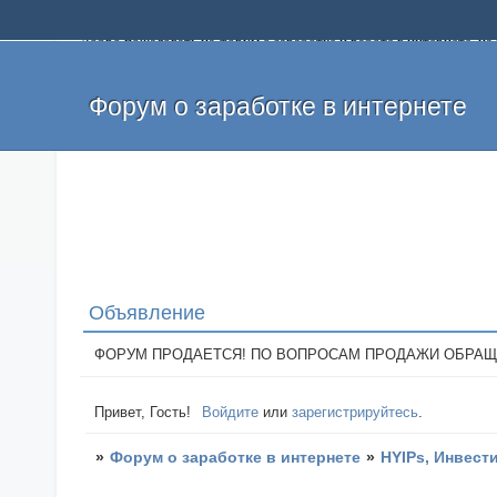
Добро пожаловать на форум о заработке и работе в интернете, 
собственных денег. На форуме вы найдете полезную информацию 
и оставлять свои отзывы. Если вы знаете, что определенный проек
легкие деньги без вложений и регистрации уже сегодня. Создавай
Форум о заработке в интернете
Объявление
ФОРУМ ПРОДАЕТСЯ! ПО ВОПРОСАМ ПРОДАЖИ ОБРАЩАТЬСЯ: 
Привет, Гость!
Войдите
или
зарегистрируйтесь
.
»
Форум о заработке в интернете
»
HYIPs, Инвест