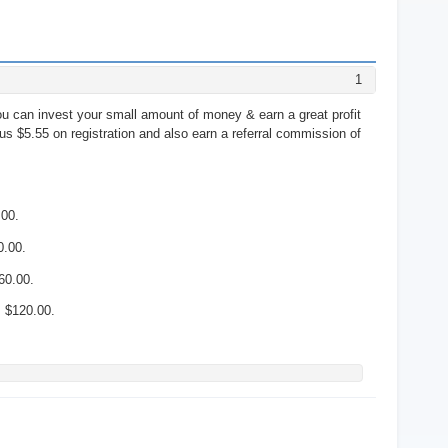
1
you can invest your small amount of money & earn a great profit
us $5.55 on registration and also earn a referral commission of
.00.
0.00.
60.00.
s $120.00.