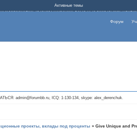
Форум о заработке в интернете без вложения денег.
Активные темы
на котором можно найти подходящий вариант дополнительной подработки на д
про сайты и проекты, предоставляющие удаленную работу и быстрый заработок
т или сайт не платит, то указывайте в теме что это лохотрон, чтобы другие по
Форум
Уч
те новые темы, размещайте объявления со своими пригласительными ссылками и
admin@forumbb.ru, ICQ: 1-130-134, skype: alex_derenchuk.
иционные проекты, вклады под проценты
»
Give Unique and Pr