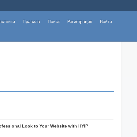
ому с высоким доходом помимо основной работы, не вкладывая
 в сети интернет, а также сможете участвовать в их обсуждении
льзователи не попались на развод. Вы сможете начать зарабатывать
астники
Правила
Поиск
Регистрация
Войти
 первая прибыль не заставит себя долго ждать.
ofessional Look to Your Website with HYIP