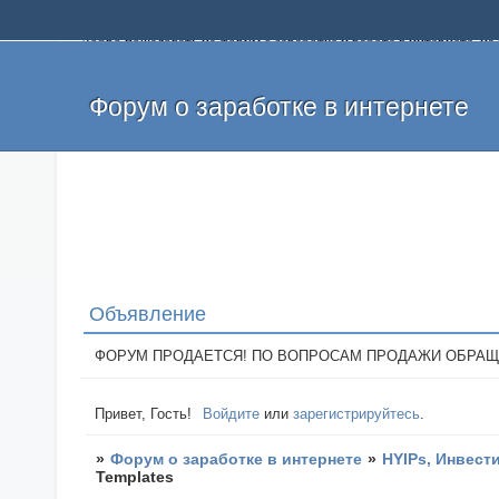
Добро пожаловать на форум о заработке и работе в интернете, 
собственных денег. На форуме вы найдете полезную информацию 
и оставлять свои отзывы. Если вы знаете, что определенный проек
легкие деньги без вложений и регистрации уже сегодня. Создавай
Форум о заработке в интернете
Объявление
ФОРУМ ПРОДАЕТСЯ! ПО ВОПРОСАМ ПРОДАЖИ ОБРАЩАТЬСЯ: 
Привет, Гость!
Войдите
или
зарегистрируйтесь
.
»
Форум о заработке в интернете
»
HYIPs, Инвест
Templates