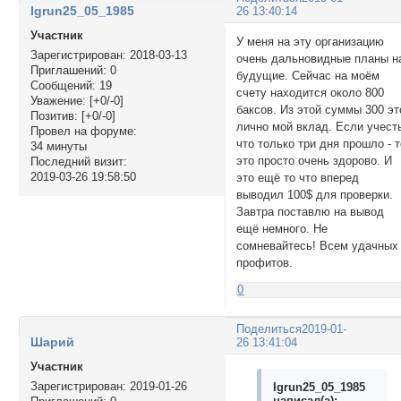
Igrun25_05_1985
26 13:40:14
Участник
У меня на эту организацию
Зарегистрирован
: 2018-03-13
очень дальновидные планы н
Приглашений:
0
будущие. Сейчас на моём
Сообщений:
19
счету находится около 800
Уважение:
[+0/-0]
баксов. Из этой суммы 300 эт
Позитив:
[+0/-0]
лично мой вклад. Если учест
Провел на форуме:
что только три дня прошло - 
34 минуты
это просто очень здорово. И
Последний визит:
2019-03-26 19:58:50
это ещё то что вперед
выводил 100$ для проверки.
Завтра поставлю на вывод
ещё немного. Не
сомневайтесь! Всем удачных
профитов.
0
Поделиться
2019-01-
Шарий
26 13:41:04
Участник
Зарегистрирован
: 2019-01-26
Igrun25_05_1985
написал(а):