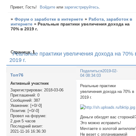
Привет, Гость!
Войдите
или
зарегистрируйтесь
.
»
Форум о заработке в интернете
»
Работа, заработок в
интернете
»
Реальные практики увеличения дохода на
70% в 2019 г.
Страница:
1
Реальные практики увеличения дохода на 70% 
2019 г.
Поделиться
2019-02-
Torr76
04 08:34:03
Активный участник
Реальные практики
Зарегистрирован
: 2018-03-06
увеличения дохода на 70% в
Приглашений:
0
2019 г.
Сообщений:
387
Уважение:
[+0/-0]
Позитив:
[+0/-0]
Провел на форуме:
Деньги обходят вас стороной
2 дня 5 часов
Это можно исправить!
Последний визит:
Мечтаете о золотой антилопе
2021-11-16 16:36:30
Не везет с оплачиваемой