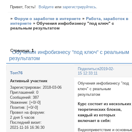
Привет, Гость!
Войдите
или
зарегистрируйтесь
.
»
Форум о заработке в интернете
»
Работа, заработок в
интернете
»
Обучения инфобизнесу "под ключ" с
реальным результатом
Страница:
1
Обучения инфобизнесу "под ключ" с реальным
результатом
Поделиться
2019-02-
Torr76
15 12:33:11
Активный участник
Обучения инфобизнесу "под
Зарегистрирован
: 2018-03-06
ключ" с реальным
Приглашений:
0
результатом
Сообщений:
387
Уважение:
[+0/-0]
Курс состоит из нескольких
Позитив:
[+0/-0]
теоретических блоков,
Провел на форуме:
каждый из которых
2 дня 5 часов
включает в себя:
Последний визит:
2021-11-16 16:36:30
Видеоприветствие и основны