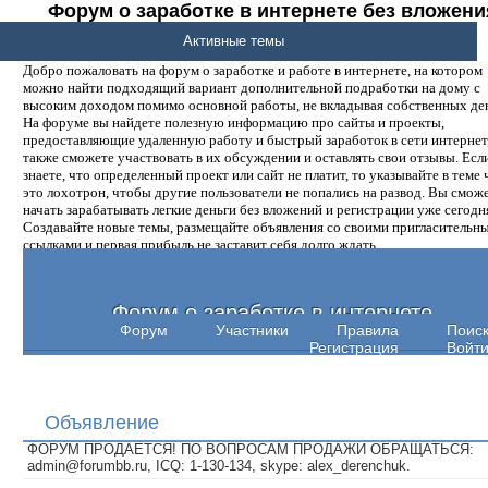
Форум о заработке в интернете без вложени
денег.
Активные темы
Добро пожаловать на форум о заработке и работе в интернете, на котором
можно найти подходящий вариант дополнительной подработки на дому с
высоким доходом помимо основной работы, не вкладывая собственных ден
На форуме вы найдете полезную информацию про сайты и проекты,
предоставляющие удаленную работу и быстрый заработок в сети интернет,
также сможете участвовать в их обсуждении и оставлять свои отзывы. Есл
знаете, что определенный проект или сайт не платит, то указывайте в теме 
это лохотрон, чтобы другие пользователи не попались на развод. Вы смож
начать зарабатывать легкие деньги без вложений и регистрации уже сегодн
Создавайте новые темы, размещайте объявления со своими пригласительн
ссылками и первая прибыль не заставит себя долго ждать.
Форум о заработке в интернете
Форум
Участники
Правила
Поис
Регистрация
Войт
Объявление
ФОРУМ ПРОДАЕТСЯ! ПО ВОПРОСАМ ПРОДАЖИ ОБРАЩАТЬСЯ:
admin@forumbb.ru, ICQ: 1-130-134, skype: alex_derenchuk.