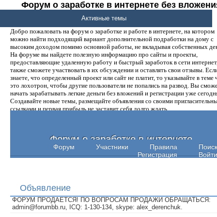
Форум о заработке в интернете без вложени
денег.
Активные темы
Добро пожаловать на форум о заработке и работе в интернете, на котором
можно найти подходящий вариант дополнительной подработки на дому с
высоким доходом помимо основной работы, не вкладывая собственных ден
На форуме вы найдете полезную информацию про сайты и проекты,
предоставляющие удаленную работу и быстрый заработок в сети интернет,
также сможете участвовать в их обсуждении и оставлять свои отзывы. Есл
знаете, что определенный проект или сайт не платит, то указывайте в теме 
это лохотрон, чтобы другие пользователи не попались на развод. Вы смож
начать зарабатывать легкие деньги без вложений и регистрации уже сегодн
Создавайте новые темы, размещайте объявления со своими пригласительн
ссылками и первая прибыль не заставит себя долго ждать.
Форум о заработке в интернете
Форум
Участники
Правила
Поис
Регистрация
Войт
Объявление
ФОРУМ ПРОДАЕТСЯ! ПО ВОПРОСАМ ПРОДАЖИ ОБРАЩАТЬСЯ:
admin@forumbb.ru, ICQ: 1-130-134, skype: alex_derenchuk.