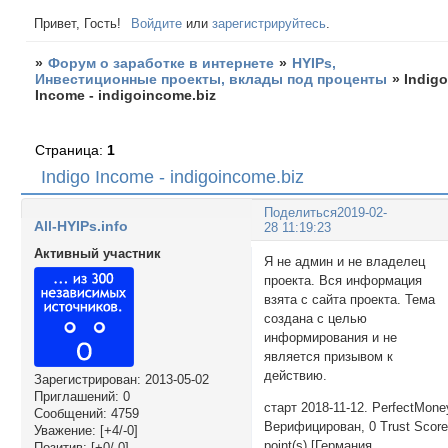
Привет, Гость!
Войдите
или
зарегистрируйтесь
.
»
Форум о заработке в интернете
»
HYIPs,
Инвестиционные проекты, вклады под проценты
»
Indig
Income - indigoincome.biz
Страница:
1
Indigo Income - indigoincome.biz
Поделиться
2019-02-
All-HYIPs.info
28 11:19:23
Активный участник
Я не админ и не владелец
проекта. Вся информация
взята с сайта проекта. Тема
создана с целью
информирования и не
является призывом к
действию.
Зарегистрирован
: 2013-05-02
Приглашений:
0
старт 2018-11-12. PerfectMone
Сообщений:
4759
Верифицирован, 0 Trust Scor
Уважение:
[+4/-0]
point(s) [Германия
Позитив:
[+0/-0]