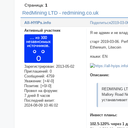
Страница:
1
RedMining LTD - redmining.co.uk
All-HYIPs.info
Поделиться
2019-03-0
Активный участник
Я не админ и не вла
старт 2019-03-06. Pe
Ethereum, Litecoin
языки: EN
Зарегистрирован
: 2013-05-02
Приглашений:
0
Описание:
Сообщений:
4759
Уважение:
[+4/-0]
Позитив:
[+0/-0]
REDMINING LTD
Провел на форуме:
Mallory Road 
7 дней 8 часов
устанавливает
Последний визит:
2024-08-09 10:46:02
Инвест планы:
102.5-120% через 1 