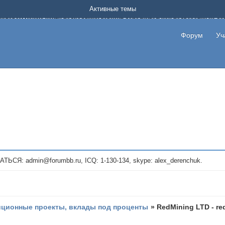
Форум о заработке в интернете без вложения денег.
Активные темы
на котором можно найти подходящий вариант дополнительной подработки на д
про сайты и проекты, предоставляющие удаленную работу и быстрый заработок
т или сайт не платит, то указывайте в теме что это лохотрон, чтобы другие по
Форум
Уч
те новые темы, размещайте объявления со своими пригласительными ссылками и
admin@forumbb.ru, ICQ: 1-130-134, skype: alex_derenchuk.
иционные проекты, вклады под проценты
»
RedMining LTD - re