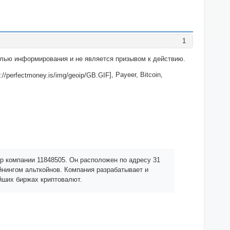
1
целью информирования и не является призывом к действию.
], Payeer, Bitcoin,
р компании 11848505. Он расположен по адресу 31
йнингом альткойнов. Компания разрабатывает и
йших биржах криптовалют.