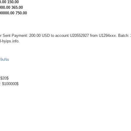
0.00 150.00
000.00 365.00
00000.00 750.00
fer Sent Payment: 200.00 USD to account U20552927 from U1294xxx. Batch:
-hyips.info.
tI9uNs
 $20$
: $100000$