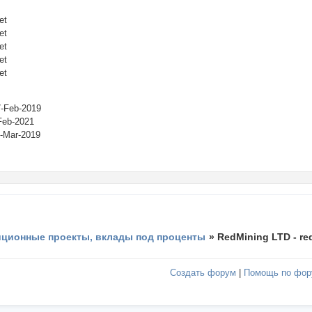
et
et
et
et
et
-Feb-2019
eb-2021
Mar-2019
иционные проекты, вклады под проценты
»
RedMining LTD - re
Создать форум
|
Помощь по фор