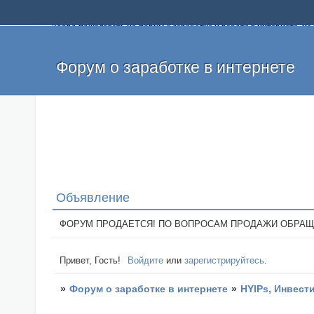
Добро пожаловать на форум о заработке и работе в интернете, 
собственных денег. На форуме вы найдете полезную информацию 
и оставлять свои отзывы. Если вы знаете, что определенный проек
легкие деньги без вложений и регистрации уже сегодня. Создавай
Форум о заработке в интернете
Объявление
ФОРУМ ПРОДАЕТСЯ! ПО ВОПРОСАМ ПРОДАЖИ ОБРАЩАТЬСЯ: 
Привет, Гость!
Войдите
или
зарегистрируйтесь
.
»
Форум о заработке в интернете
»
HYIPs, Инвест