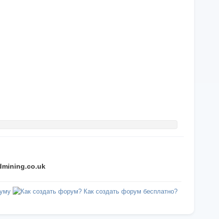
dmining.co.uk
уму