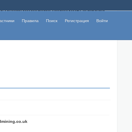
ому с высоким доходом помимо основной работы, не вкладывая
 в сети интернет, а также сможете участвовать в их обсуждении
льзователи не попались на развод. Вы сможете начать зарабатывать
астники
Правила
Поиск
Регистрация
Войти
 первая прибыль не заставит себя долго ждать.
dmining.co.uk