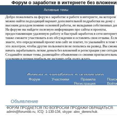
Форум о заработке в интернете без вложени
денег.
Активные темы
Добро пожаловать на форум о заработке и работе в интернете, на котором
можно найти подходящий вариант дополнительной подработки на дому с
высоким доходом помимо основной работы, не вкладывая собственных ден
На форуме вы найдете полезную информацию про сайты и проекты,
предоставляющие удаленную работу и быстрый заработок в сети интернет,
также сможете участвовать в их обсуждении и оставлять свои отзывы. Есл
знаете, что определенный проект или сайт не платит, то указывайте в теме 
это лохотрон, чтобы другие пользователи не попались на развод. Вы смож
начать зарабатывать легкие деньги без вложений и регистрации уже сегодн
Создавайте новые темы, размещайте объявления со своими пригласительн
ссылками и первая прибыль не заставит себя долго ждать.
Форум о заработке в интернете
Форум
Участники
Правила
Поис
Регистрация
Войт
Объявление
ФОРУМ ПРОДАЕТСЯ! ПО ВОПРОСАМ ПРОДАЖИ ОБРАЩАТЬСЯ:
admin@forumbb.ru, ICQ: 1-130-134, skype: alex_derenchuk.