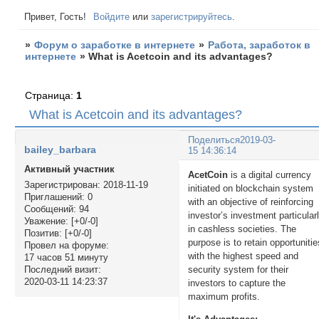
Привет, Гость!
Войдите
или
зарегистрируйтесь
.
»
Форум о заработке в интернете
»
Работа, заработок в
интернете
»
What is Acetcoin and its advantages?
Страница:
1
What is Acetcoin and its advantages?
Поделиться
2019-03-
bailey_barbara
15 14:36:14
Активный участник
AcetCoin
is a digital currency
Зарегистрирован
: 2018-11-19
initiated on blockchain system
Приглашений:
0
with an objective of reinforcing
Сообщений:
94
investor’s investment particular
Уважение:
[+0/-0]
in cashless societies. The
Позитив:
[+0/-0]
purpose is to retain opportunitie
Провел на форуме:
with the highest speed and
17 часов 51 минуту
security system for their
Последний визит:
2020-03-11 14:23:37
investors to capture the
maximum profits.