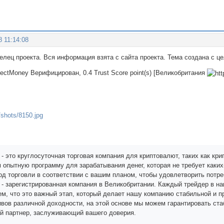
8 11:14:08
делец проекта. Вся информация взята с сайта проекта. Тема создана с 
rfectMoney Верифицирован, 0.4 Trust Score point(s) [Великобритания
- это круглосуточная торговая компания для криптовалют, таких как крип
 опытную программу для зарабатывания денег, которая не требует каки
од торговли в соответствии с вашим планом, чтобы удовлетворить потр
 - зарегистрированная компания в Великобритании. Каждый трейдер в на
аем, что это важный этап, который делает нашу компанию стабильной и
тивов различной доходности, на этой основе мы можем гарантировать ст
й партнер, заслуживающий вашего доверия.