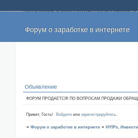
Добро пожаловать на форум о заработке и работе в интернете, 
собственных денег. На форуме вы найдете полезную информацию 
и оставлять свои отзывы. Если вы знаете, что определенный проек
легкие деньги без вложений и регистрации уже сегодня. Создавай
Форум о заработке в интернете
Объявление
ФОРУМ ПРОДАЕТСЯ! ПО ВОПРОСАМ ПРОДАЖИ ОБРАЩАТЬСЯ: 
Привет, Гость!
Войдите
или
зарегистрируйтесь
.
»
Форум о заработке в интернете
»
HYIPs, Инвест