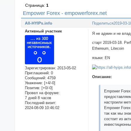
Страница:
1
Empower Forex - empowerforex.net
All-HYIPs.info
Поделиться
2019-03-1
Активный участник
Я не админ и не вла
старт 2019-03-18. Pe
Ethereum, Litecoin
языки: EN
Зарегистрирован
: 2013-05-02
Приглашений:
0
Описание:
Сообщений:
4759
Уважение:
[+4/-0]
Позитив:
[+0/-0]
Empower Forex 
Провел на форуме:
предоставляем
7 дней 8 часов
настроили мет
Последний визит:
2024-08-09 10:46:02
Empower Forex
так как мы зн
состоит из ак
инвестиционны