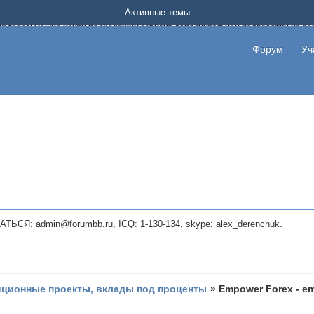
Форум о заработке в интернете без вложения денег.
Активные темы
на котором можно найти подходящий вариант дополнительной подработки на д
про сайты и проекты, предоставляющие удаленную работу и быстрый заработок
т или сайт не платит, то указывайте в теме что это лохотрон, чтобы другие по
Форум
Уч
те новые темы, размещайте объявления со своими пригласительными ссылками и
admin@forumbb.ru, ICQ: 1-130-134, skype: alex_derenchuk.
иционные проекты, вклады под проценты
»
Empower Forex - e