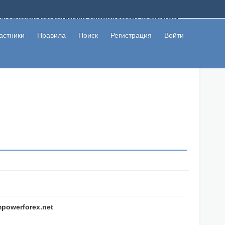
ому с высоким доходом помимо основной работы, не вкладывая
 в сети интернет, а также сможете участвовать в их обсуждении
льзователи не попались на развод. Вы сможете начать зарабатывать
астники
Правила
Поиск
Регистрация
Войти
 первая прибыль не заставит себя долго ждать.
mpowerforex.net