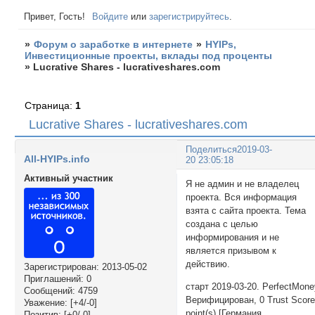
Привет, Гость!
Войдите
или
зарегистрируйтесь
.
»
Форум о заработке в интернете
»
HYIPs,
Инвестиционные проекты, вклады под проценты
»
Lucrative Shares - lucrativeshares.com
Страница:
1
Lucrative Shares - lucrativeshares.com
Поделиться
2019-03-
All-HYIPs.info
20 23:05:18
Активный участник
Я не админ и не владелец
проекта. Вся информация
взята с сайта проекта. Тема
создана с целью
информирования и не
является призывом к
действию.
Зарегистрирован
: 2013-05-02
Приглашений:
0
старт 2019-03-20. PerfectMon
Сообщений:
4759
Верифицирован, 0 Trust Scor
Уважение:
[+4/-0]
point(s) [Германия
Позитив:
[+0/-0]