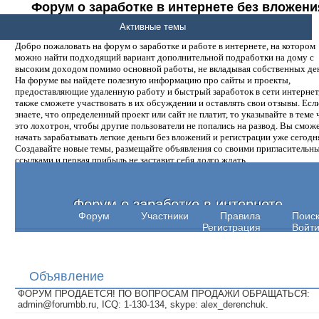
Форум о заработке в интернете без вложени
денег.
Активные темы
Добро пожаловать на форум о заработке и работе в интернете, на котором
можно найти подходящий вариант дополнительной подработки на дому с
высоким доходом помимо основной работы, не вкладывая собственных ден
На форуме вы найдете полезную информацию про сайты и проекты,
предоставляющие удаленную работу и быстрый заработок в сети интернет,
также сможете участвовать в их обсуждении и оставлять свои отзывы. Есл
знаете, что определенный проект или сайт не платит, то указывайте в теме 
это лохотрон, чтобы другие пользователи не попались на развод. Вы смож
начать зарабатывать легкие деньги без вложений и регистрации уже сегодн
Создавайте новые темы, размещайте объявления со своими пригласительн
ссылками и первая прибыль не заставит себя долго ждать.
Форум о заработке в интернете
Форум
Участники
Правила
Поис
Регистрация
Войт
Объявление
ФОРУМ ПРОДАЕТСЯ! ПО ВОПРОСАМ ПРОДАЖИ ОБРАЩАТЬСЯ:
admin@forumbb.ru, ICQ: 1-130-134, skype: alex_derenchuk.