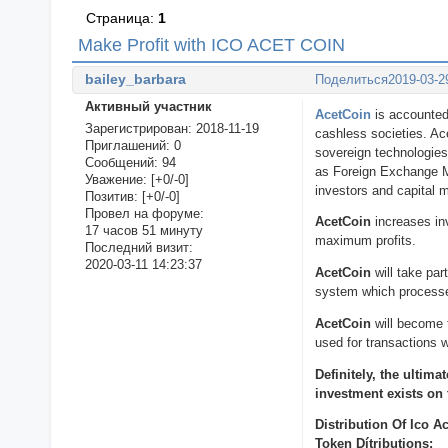
Страница:
1
Make Profit with ICO ACET COIN
bailey_barbara
Поделиться
2019-03-2
Активный участник
AcetCoin
is accounted 
Зарегистрирован
: 2018-11-19
cashless societies. Ac
Приглашений:
0
sovereign technologies
Сообщений:
94
as Foreign Exchange M
Уважение:
[+0/-0]
investors and capital 
Позитив:
[+0/-0]
Провел на форуме:
AcetCoin
increases inv
17 часов 51 минуту
maximum profits.
Последний визит:
2020-03-11 14:23:37
AcetCoin
will take par
system which processes
AcetCoin
will become 
used for transactions 
Definitely, the ultim
investment exists on 
Distribution Of Ico A
Token Dítributions: