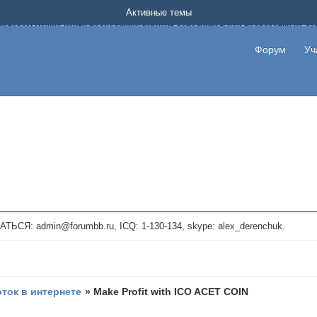
Форум о заработке в интернете без вложения денег.
Активные темы
на котором можно найти подходящий вариант дополнительной подработки на д
про сайты и проекты, предоставляющие удаленную работу и быстрый заработок
т или сайт не платит, то указывайте в теме что это лохотрон, чтобы другие по
Форум
Уч
те новые темы, размещайте объявления со своими пригласительными ссылками и
admin@forumbb.ru, ICQ: 1-130-134, skype: alex_derenchuk.
оток в интернете
»
Make Profit with ICO ACET COIN