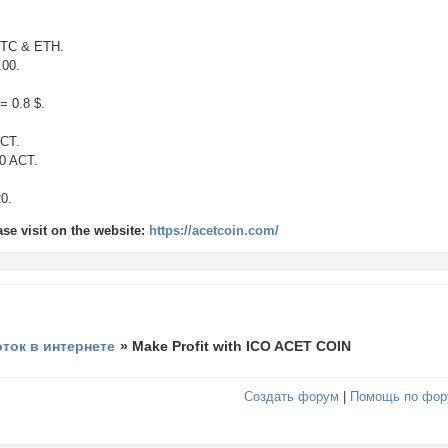
BTC & ETH.
.00.
= 0.8 $.
ACT.
00 ACT.
0.
ase visit on the website:
https://acetcoin.com/
оток в интернете
»
Make Profit with ICO ACET COIN
Создать форум
|
Помощь по фор