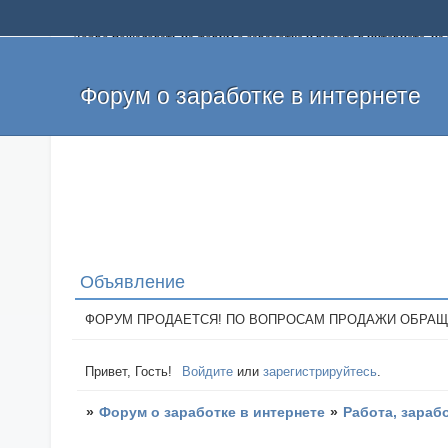
Добро пожаловать на форум о заработке и работе в интернете, 
собственных денег. На форуме вы найдете полезную информацию 
и оставлять свои отзывы. Если вы знаете, что определенный проек
легкие деньги без вложений и регистрации уже сегодня. Создавай
Форум о заработке в интернете
Объявление
ФОРУМ ПРОДАЕТСЯ! ПО ВОПРОСАМ ПРОДАЖИ ОБРАЩАТЬСЯ: 
Привет, Гость!
Войдите
или
зарегистрируйтесь
.
»
Форум о заработке в интернете
»
Работа, зараб