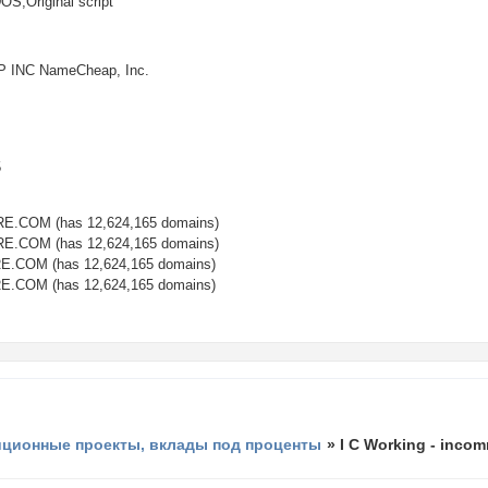
S,Original script
 INC NameCheap, Inc.
5
.COM (has 12,624,165 domains)
.COM (has 12,624,165 domains)
.COM (has 12,624,165 domains)
.COM (has 12,624,165 domains)
иционные проекты, вклады под проценты
»
I C Working - inc