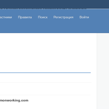
ому с высоким доходом помимо основной работы, не вкладывая
 в сети интернет, а также сможете участвовать в их обсуждении
льзователи не попались на развод. Вы сможете начать зарабатывать
астники
Правила
Поиск
Регистрация
Войти
 первая прибыль не заставит себя долго ждать.
ommonworking.com