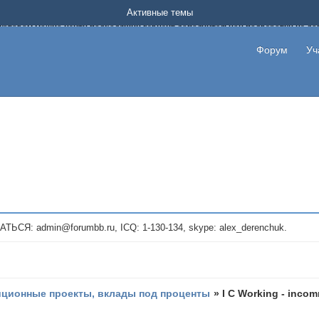
Форум о заработке в интернете без вложения денег.
Активные темы
на котором можно найти подходящий вариант дополнительной подработки на д
про сайты и проекты, предоставляющие удаленную работу и быстрый заработок
т или сайт не платит, то указывайте в теме что это лохотрон, чтобы другие по
Форум
Уч
те новые темы, размещайте объявления со своими пригласительными ссылками и
admin@forumbb.ru, ICQ: 1-130-134, skype: alex_derenchuk.
иционные проекты, вклады под проценты
»
I C Working - inc