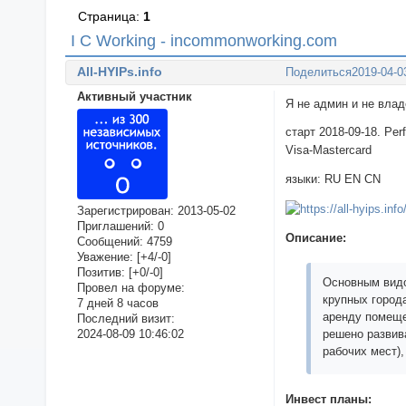
Страница:
1
I C Working - incommonworking.com
All-HYIPs.info
Поделиться
2019-04-0
Активный участник
Я не админ и не вла
старт 2018-09-18. Per
Visa-Mastercard
языки: RU EN CN
Зарегистрирован
: 2013-05-02
Приглашений:
0
Описание:
Сообщений:
4759
Уважение:
[+4/-0]
Позитив:
[+0/-0]
Основным видо
Провел на форуме:
крупных города
7 дней 8 часов
аренду помеще
Последний визит:
2024-08-09 10:46:02
решено развив
рабочих мест)
Инвест планы: