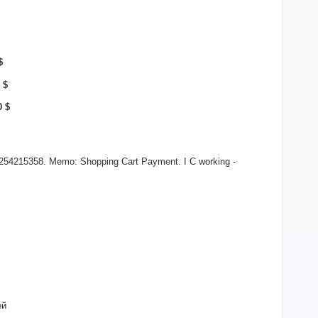
$
 $
0 $
254215358. Memo: Shopping Cart Payment. I С working -
ей