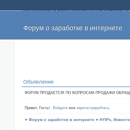
Добро пожаловать на форум о заработке и работе в интернете, 
собственных денег. На форуме вы найдете полезную информацию 
и оставлять свои отзывы. Если вы знаете, что определенный проек
легкие деньги без вложений и регистрации уже сегодня. Создавай
Форум о заработке в интернете
Объявление
ФОРУМ ПРОДАЕТСЯ! ПО ВОПРОСАМ ПРОДАЖИ ОБРАЩАТЬСЯ: 
Привет, Гость!
Войдите
или
зарегистрируйтесь
.
»
Форум о заработке в интернете
»
HYIPs, Инвест