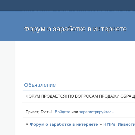
Добро пожаловать на форум о заработке и работе в интернете, 
собственных денег. На форуме вы найдете полезную информацию 
и оставлять свои отзывы. Если вы знаете, что определенный проек
легкие деньги без вложений и регистрации уже сегодня. Создавай
Форум о заработке в интернете
Объявление
ФОРУМ ПРОДАЕТСЯ! ПО ВОПРОСАМ ПРОДАЖИ ОБРАЩАТЬСЯ: 
Привет, Гость!
Войдите
или
зарегистрируйтесь
.
»
Форум о заработке в интернете
»
HYIPs, Инвест