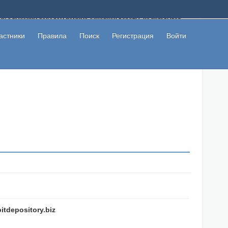
ому с высоким доходом помимо основной работы, не вкладывая
 в сети интернет, а также сможете участвовать в их обсуждении
льзователи не попались на развод. Вы сможете начать зарабатывать
астники
Правила
Поиск
Регистрация
Войти
 первая прибыль не заставит себя долго ждать.
itdepository.biz