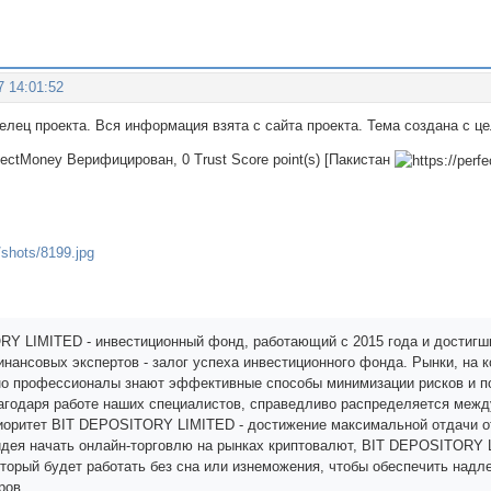
7 14:01:52
делец проекта. Вся информация взята с сайта проекта. Тема создана с 
rfectMoney Верифицирован, 0 Trust Score point(s) [Пакистан
Y LIMITED - инвестиционный фонд, работающий с 2015 года и достигши
инансовых экспертов - залог успеха инвестиционного фонда. Рынки, на 
но профессионалы знают эффективные способы минимизации рисков и п
агодаря работе наших специалистов, справедливо распределяется меж
иоритет BIT DEPOSITORY LIMITED - достижение максимальной отдачи от
идея начать онлайн-торговлю на рынках криптовалют, BIT DEPOSITORY
оторый будет работать без сна или изнеможения, чтобы обеспечить на
ров.