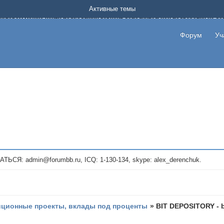
Форум о заработке в интернете без вложения денег.
Активные темы
на котором можно найти подходящий вариант дополнительной подработки на д
про сайты и проекты, предоставляющие удаленную работу и быстрый заработок
т или сайт не платит, то указывайте в теме что это лохотрон, чтобы другие по
Форум
Уч
те новые темы, размещайте объявления со своими пригласительными ссылками и
admin@forumbb.ru, ICQ: 1-130-134, skype: alex_derenchuk.
иционные проекты, вклады под проценты
»
BIT DEPOSITORY - b