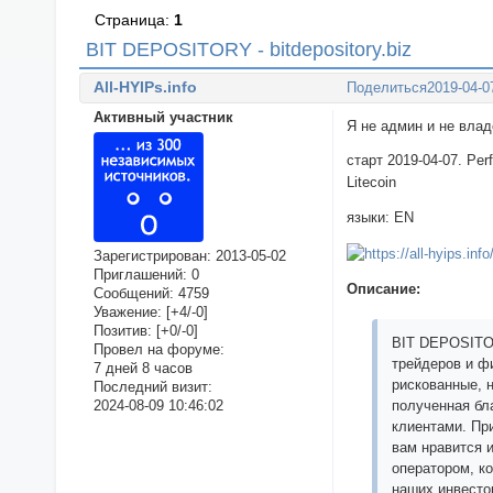
Страница:
1
BIT DEPOSITORY - bitdepository.biz
All-HYIPs.info
Поделиться
2019-04-0
Активный участник
Я не админ и не вла
старт 2019-04-07. Pe
Litecoin
языки: EN
Зарегистрирован
: 2013-05-02
Приглашений:
0
Описание:
Сообщений:
4759
Уважение:
[+4/-0]
Позитив:
[+0/-0]
BIT DEPOSITOR
Провел на форуме:
трейдеров и ф
7 дней 8 часов
рискованные, 
Последний визит:
2024-08-09 10:46:02
полученная бл
клиентами. Пр
вам нравится 
оператором, к
наших инвесто