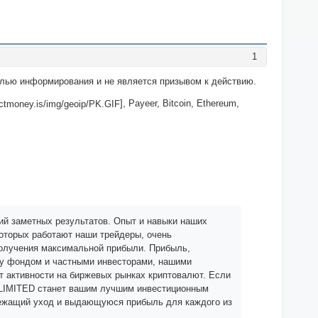
1
целью информирования и не является призывом к действию.
], Payeer, Bitcoin, Ethereum,
й заметных результатов. Опыт и навыки наших
которых работают наши трейдеры, очень
олучения максимальной прибыли. Прибыль,
ду фондом и частными инвесторами, нашими
 активности на биржевых рынках криптовалют. Если
 LIMITED станет вашим лучшим инвестиционным
длежащий уход и выдающуюся прибыль для каждого из