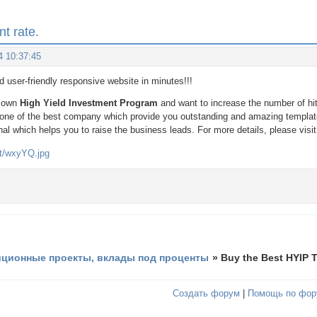
t rate.
4 10:37:45
d user-friendly responsive website in minutes!!!
r own
High Yield Investment Program
and want to increase the number of hit
is one of the best company which provide you outstanding and amazing templat
al which helps you to raise the business leads. For more details, please visit
иционные проекты, вклады под проценты
»
Buy the Best HYIP T
Создать форум
|
Помощь по фор