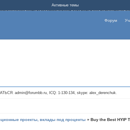
Форум о заработке в интернете без вложения денег.
Активные темы
на котором можно найти подходящий вариант дополнительной подработки на д
про сайты и проекты, предоставляющие удаленную работу и быстрый заработок
т или сайт не платит, то указывайте в теме что это лохотрон, чтобы другие по
Форум
Уч
те новые темы, размещайте объявления со своими пригласительными ссылками и
admin@forumbb.ru, ICQ: 1-130-134, skype: alex_derenchuk.
иционные проекты, вклады под проценты
»
Buy the Best HYIP T