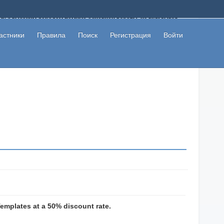
ому с высоким доходом помимо основной работы, не вкладывая
 в сети интернет, а также сможете участвовать в их обсуждении
льзователи не попались на развод. Вы сможете начать зарабатывать
астники
Правила
Поиск
Регистрация
Войти
 первая прибыль не заставит себя долго ждать.
emplates at a 50% discount rate.