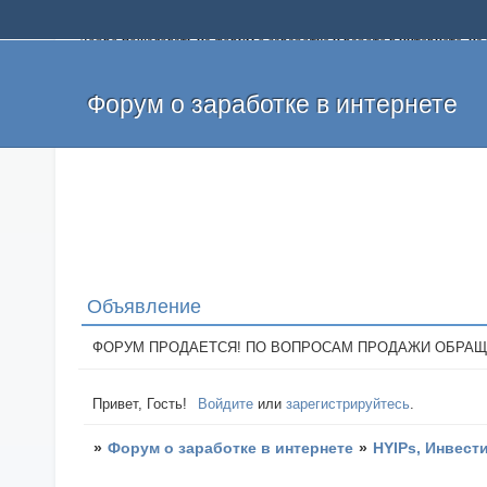
Добро пожаловать на форум о заработке и работе в интернете, 
собственных денег. На форуме вы найдете полезную информацию 
и оставлять свои отзывы. Если вы знаете, что определенный проек
легкие деньги без вложений и регистрации уже сегодня. Создавай
Форум о заработке в интернете
Объявление
ФОРУМ ПРОДАЕТСЯ! ПО ВОПРОСАМ ПРОДАЖИ ОБРАЩАТЬСЯ: 
Привет, Гость!
Войдите
или
зарегистрируйтесь
.
»
Форум о заработке в интернете
»
HYIPs, Инвест