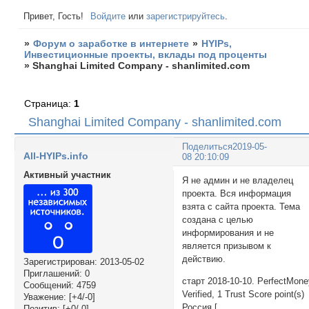
Привет, Гость!
Войдите
или
зарегистрируйтесь
.
»
Форум о заработке в интернете
»
HYIPs,
Инвестиционные проекты, вклады под проценты
»
Shanghai Limited Company - shanlimited.com
Страница:
1
Shanghai Limited Company - shanlimited.com
Поделиться
2019-05-
All-HYIPs.info
08 20:10:09
Активный участник
Я не админ и не владелец
проекта. Вся информация
взята с сайта проекта. Тема
создана с целью
информирования и не
является призывом к
действию.
Зарегистрирован
: 2013-05-02
Приглашений:
0
старт 2018-10-10. PerfectMon
Сообщений:
4759
Verified, 1 Trust Score point(s)
Уважение:
[+4/-0]
Россия [
Позитив:
[+0/-0]