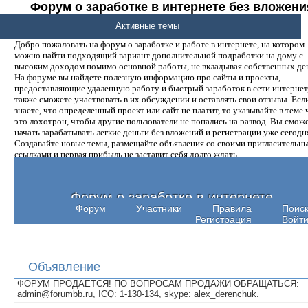
Форум о заработке в интернете без вложени
денег.
Активные темы
Добро пожаловать на форум о заработке и работе в интернете, на котором
можно найти подходящий вариант дополнительной подработки на дому с
высоким доходом помимо основной работы, не вкладывая собственных ден
На форуме вы найдете полезную информацию про сайты и проекты,
предоставляющие удаленную работу и быстрый заработок в сети интернет,
также сможете участвовать в их обсуждении и оставлять свои отзывы. Есл
знаете, что определенный проект или сайт не платит, то указывайте в теме 
это лохотрон, чтобы другие пользователи не попались на развод. Вы смож
начать зарабатывать легкие деньги без вложений и регистрации уже сегодн
Создавайте новые темы, размещайте объявления со своими пригласительн
ссылками и первая прибыль не заставит себя долго ждать.
Форум о заработке в интернете
Форум
Участники
Правила
Поис
Регистрация
Войт
Объявление
ФОРУМ ПРОДАЕТСЯ! ПО ВОПРОСАМ ПРОДАЖИ ОБРАЩАТЬСЯ:
admin@forumbb.ru, ICQ: 1-130-134, skype: alex_derenchuk.