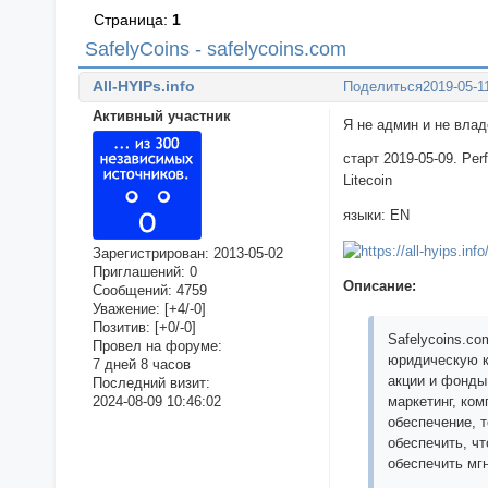
Страница:
1
SafelyCoins - safelycoins.com
All-HYIPs.info
Поделиться
2019-05-1
Активный участник
Я не админ и не вла
старт 2019-05-09. Per
Litecoin
языки: EN
Зарегистрирован
: 2013-05-02
Приглашений:
0
Описание:
Сообщений:
4759
Уважение:
[+4/-0]
Позитив:
[+0/-0]
Safelycoins.c
Провел на форуме:
юридическую к
7 дней 8 часов
акции и фонды
Последний визит:
2024-08-09 10:46:02
маркетинг, ко
обеспечение, 
обеспечить, ч
обеспечить мг