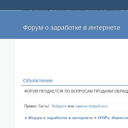
Добро пожаловать на форум о заработке и работе в интернете, 
собственных денег. На форуме вы найдете полезную информацию 
и оставлять свои отзывы. Если вы знаете, что определенный проек
легкие деньги без вложений и регистрации уже сегодня. Создавай
Форум о заработке в интернете
Объявление
ФОРУМ ПРОДАЕТСЯ! ПО ВОПРОСАМ ПРОДАЖИ ОБРАЩАТЬСЯ: 
Привет, Гость!
Войдите
или
зарегистрируйтесь
.
»
Форум о заработке в интернете
»
HYIPs, Инвест