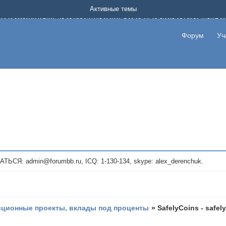
Форум о заработке в интернете без вложения денег.
Активные темы
на котором можно найти подходящий вариант дополнительной подработки на д
про сайты и проекты, предоставляющие удаленную работу и быстрый заработок
т или сайт не платит, то указывайте в теме что это лохотрон, чтобы другие по
Форум
Уч
те новые темы, размещайте объявления со своими пригласительными ссылками и
admin@forumbb.ru, ICQ: 1-130-134, skype: alex_derenchuk.
иционные проекты, вклады под проценты
»
SafelyCoins - safel