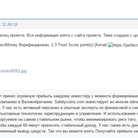
1 11:49:18
делец проекта. Вся информация взята с сайта проекта. Тема создана с 
fectMoney Верифицирован, 1.3 Trust Score point(s) [Китай
om принес огромную прибыль каждому инвестору с момента формировани
омпанию в Великобритании. Safelycoins.com инвестирует во многие обл
. У нас есть активный персонал и опытные эксперты из финансовой и см
мпьютерные технологии, юриспруденцию и управление. И использование
торгуемое на самом стабильном рынке, чтобы минимизировать риск того, 
тобы каждые 60 минут приносить стабильный доход. У нас также есть де
новенный вывод средств. Так что вы можете взять Получайте прибыль к