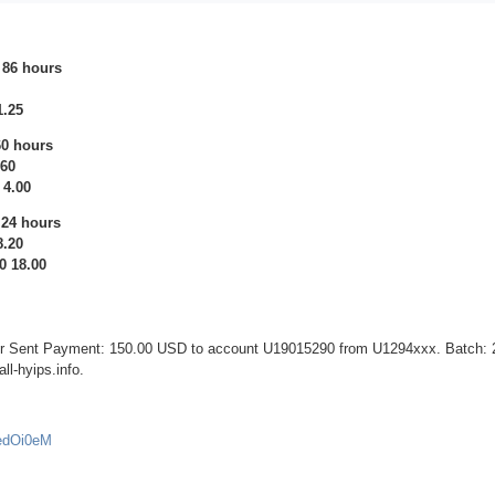
 86 hours
1.25
60 hours
.60
 4.00
 24 hours
8.20
0 18.00
fer Sent Payment: 150.00 USD to account U19015290 from U1294xxx. Batch:
ll-hyips.info.
gedOi0eM