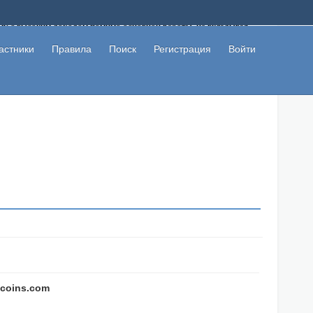
ому с высоким доходом помимо основной работы, не вкладывая
 в сети интернет, а также сможете участвовать в их обсуждении
льзователи не попались на развод. Вы сможете начать зарабатывать
астники
Правила
Поиск
Регистрация
Войти
 первая прибыль не заставит себя долго ждать.
ycoins.com