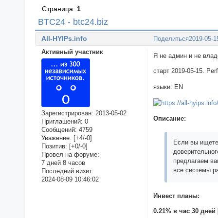
Страница:
1
BTC24 - btc24.biz
All-HYIPs.info
Поделиться
2019-05-1
Активный участник
Я не админ и не вла
старт 2019-05-15. Pe
языки: EN
Зарегистрирован
: 2013-05-02
Описание:
Приглашений:
0
Сообщений:
4759
Уважение:
[+4/-0]
Если вы ищете
Позитив:
[+0/-0]
доверительног
Провел на форуме:
предлагаем ва
7 дней 8 часов
все системы р
Последний визит:
2024-08-09 10:46:02
Инвест планы:
0.21% в час 30 дней 