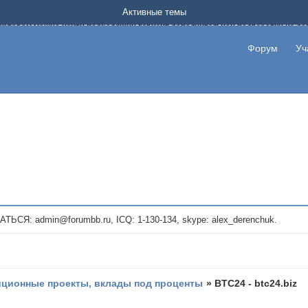
Форум о заработке в интернете без вложения денег.
Активные темы
на котором можно найти подходящий вариант дополнительной подработки на д
про сайты и проекты, предоставляющие удаленную работу и быстрый заработок
т или сайт не платит, то указывайте в теме что это лохотрон, чтобы другие по
Форум
Уч
те новые темы, размещайте объявления со своими пригласительными ссылками и
admin@forumbb.ru, ICQ: 1-130-134, skype: alex_derenchuk.
иционные проекты, вклады под проценты
»
BTC24 - btc24.biz