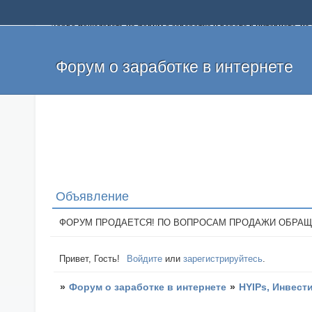
Добро пожаловать на форум о заработке и работе в интернете, 
собственных денег. На форуме вы найдете полезную информацию 
и оставлять свои отзывы. Если вы знаете, что определенный проек
легкие деньги без вложений и регистрации уже сегодня. Создавай
Форум о заработке в интернете
Объявление
ФОРУМ ПРОДАЕТСЯ! ПО ВОПРОСАМ ПРОДАЖИ ОБРАЩАТЬСЯ: 
Привет, Гость!
Войдите
или
зарегистрируйтесь
.
»
Форум о заработке в интернете
»
HYIPs, Инвест