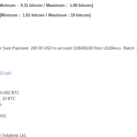
Mininum : 0.31 bitcoin / Maximum : 1.00 bitcoin]
[Mininum : 1.01 bitcoin / Maximum : 10 bitcoin]
fer Sent Payment: 200.00 USD to account U18436100 from U1294xxx. Batch:
kw2Chp0
 0.002 BTC
: 10 BTC
%
DOS
r Solutions Ltd.