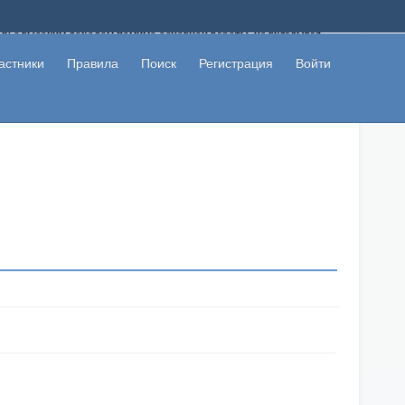
ому с высоким доходом помимо основной работы, не вкладывая
 в сети интернет, а также сможете участвовать в их обсуждении
льзователи не попались на развод. Вы сможете начать зарабатывать
астники
Правила
Поиск
Регистрация
Войти
 первая прибыль не заставит себя долго ждать.