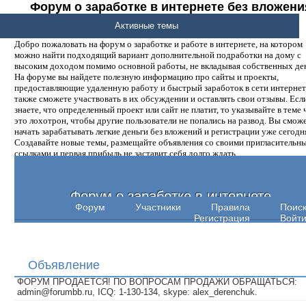
Форум о заработке в интернете без вложени
денег.
Активные темы
Добро пожаловать на форум о заработке и работе в интернете, на котором
можно найти подходящий вариант дополнительной подработки на дому с
высоким доходом помимо основной работы, не вкладывая собственных ден
На форуме вы найдете полезную информацию про сайты и проекты,
предоставляющие удаленную работу и быстрый заработок в сети интернет,
также сможете участвовать в их обсуждении и оставлять свои отзывы. Есл
знаете, что определенный проект или сайт не платит, то указывайте в теме 
это лохотрон, чтобы другие пользователи не попались на развод. Вы смож
начать зарабатывать легкие деньги без вложений и регистрации уже сегодн
Создавайте новые темы, размещайте объявления со своими пригласительн
ссылками и первая прибыль не заставит себя долго ждать.
Форум о заработке в интернете
Форум
Участники
Правила
Поис
Регистрация
Войт
Объявление
ФОРУМ ПРОДАЕТСЯ! ПО ВОПРОСАМ ПРОДАЖИ ОБРАЩАТЬСЯ:
admin@forumbb.ru, ICQ: 1-130-134, skype: alex_derenchuk.