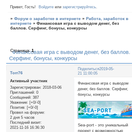
Привет, Гость!
Войдите
или
зарегистрируйтесь
.
»
Форум о заработке в интернете
»
Работа, заработок в
интернете
»
Финансовая игра с выводом денег, без
баллов. Серфинг, бонусы, конкурсы
Страница:
1
Финансовая игра с выводом денег, без баллов.
Серфинг, бонусы, конкурсы
Поделиться
2019-05-
Torr76
21 11:00:05
Активный участник
Финансовая игра с выводом
Зарегистрирован
: 2018-03-06
денег, без баллов. Серфинг,
Приглашений:
0
бонусы, конкурсы
Сообщений:
387
Уважение:
[+0/-0]
Позитив:
[+0/-0]
Провел на форуме:
2 дня 5 часов
Последний визит:
Sea-port - это уникальный
2021-11-16 16:36:30
проект с возможностью