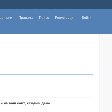
ому с высоким доходом помимо основной работы, не вкладывая
 в сети интернет, а также сможете участвовать в их обсуждении
льзователи не попались на развод. Вы сможете начать зарабатывать
астники
Правила
Поиск
Регистрация
Войти
 первая прибыль не заставит себя долго ждать.
й на ваш сайт, каждый день.