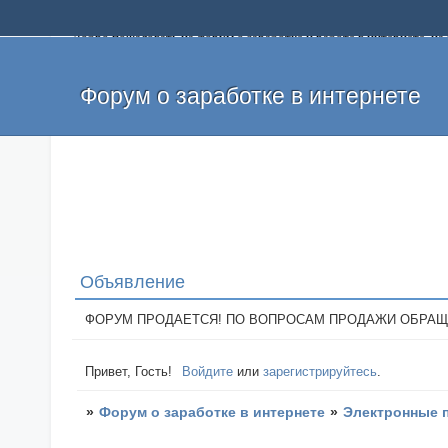
Добро пожаловать на форум о заработке и работе в интернете, 
собственных денег. На форуме вы найдете полезную информацию 
и оставлять свои отзывы. Если вы знаете, что определенный проек
легкие деньги без вложений и регистрации уже сегодня. Создавай
Форум о заработке в интернете
Объявление
ФОРУМ ПРОДАЕТСЯ! ПО ВОПРОСАМ ПРОДАЖИ ОБРАЩАТЬСЯ: 
Привет, Гость!
Войдите
или
зарегистрируйтесь
.
»
Форум о заработке в интернете
»
Электронные 