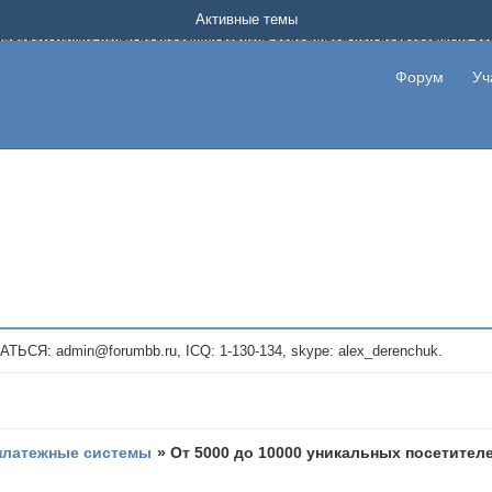
Форум о заработке в интернете без вложения денег.
Активные темы
на котором можно найти подходящий вариант дополнительной подработки на д
про сайты и проекты, предоставляющие удаленную работу и быстрый заработок
т или сайт не платит, то указывайте в теме что это лохотрон, чтобы другие по
Форум
Уч
те новые темы, размещайте объявления со своими пригласительными ссылками и
admin@forumbb.ru, ICQ: 1-130-134, skype: alex_derenchuk.
платежные системы
»
От 5000 до 10000 уникальных посетителе