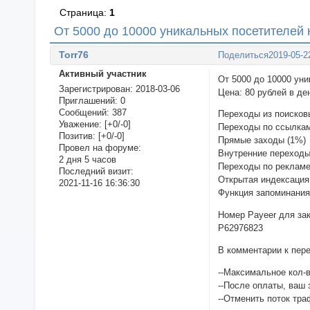
Страница:
1
От 5000 до 10000 уникальных посетителей 
Torr76
Поделиться
2019-05-2
Активный участник
От 5000 до 10000 ун
Зарегистрирован
: 2018-03-06
Цена: 80 рублей в де
Приглашений:
0
Сообщений:
387
Пepexoды из поисков
Уважение:
[+0/-0]
Пepexoды по ссылкам
Позитив:
[+0/-0]
Прямые зaxoды (1%)
Провел на форуме:
Внутренние переходы
2 дня 5 часов
Переходы по рекламе
Последний визит:
Открытая индексация
2021-11-16 16:36:30
Функция запоминания 
Номер Payeer для за
P62976823
В комментарии к пер
--Максимальное кол-в
--После оплаты, ваш 
--Отменить поток тр