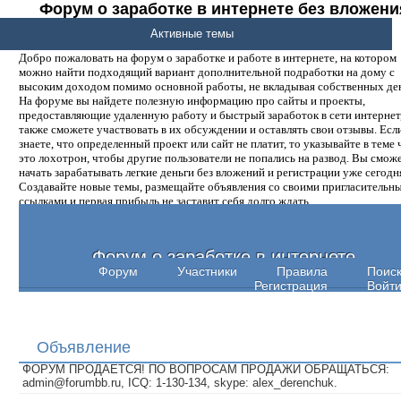
Форум о заработке в интернете без вложени
денег.
Активные темы
Добро пожаловать на форум о заработке и работе в интернете, на котором
можно найти подходящий вариант дополнительной подработки на дому с
высоким доходом помимо основной работы, не вкладывая собственных ден
На форуме вы найдете полезную информацию про сайты и проекты,
предоставляющие удаленную работу и быстрый заработок в сети интернет,
также сможете участвовать в их обсуждении и оставлять свои отзывы. Есл
знаете, что определенный проект или сайт не платит, то указывайте в теме 
это лохотрон, чтобы другие пользователи не попались на развод. Вы смож
начать зарабатывать легкие деньги без вложений и регистрации уже сегодн
Создавайте новые темы, размещайте объявления со своими пригласительн
ссылками и первая прибыль не заставит себя долго ждать.
Форум о заработке в интернете
Форум
Участники
Правила
Поис
Регистрация
Войт
Объявление
ФОРУМ ПРОДАЕТСЯ! ПО ВОПРОСАМ ПРОДАЖИ ОБРАЩАТЬСЯ:
admin@forumbb.ru, ICQ: 1-130-134, skype: alex_derenchuk.