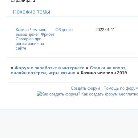
Страница:
1
Похожие темы
Казино Чемпион
Общение
2022-01-11
вывод денег. Фрибет
Champion при
регистрации на
сайте
»
Форум о заработке в интернете
»
Ставки на спорт,
онлайн лотереи, игры казино
»
Казино чемпион 2019
Создать форум
|
Помощь по фору