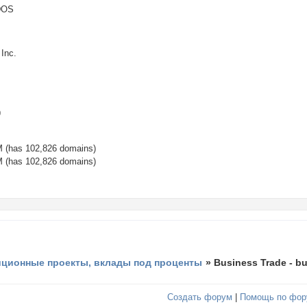
DOS
Inc.
09
has 102,826 domains)
has 102,826 domains)
иционные проекты, вклады под проценты
»
Business Trade - bu
Создать форум
|
Помощь по фор