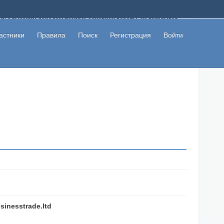
ому с высоким доходом помимо основной работы, не вкладывая
 в сети интернет, а также сможете участвовать в их обсуждении
льзователи не попались на развод. Вы сможете начать зарабатывать
астники
Правила
Поиск
Регистрация
Войти
 первая прибыль не заставит себя долго ждать.
sinesstrade.ltd