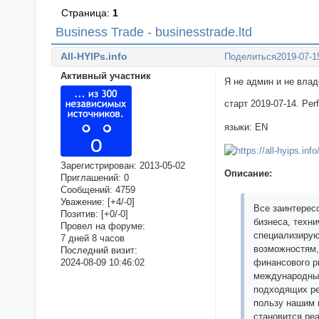
Страница:
1
Business Trade - businesstrade.ltd
All-HYIPs.info
Поделиться
2019-07-1
Активный участник
Я не админ и не вла
старт 2019-07-14. Pe
языки: EN
Зарегистрирован
: 2013-05-02
Описание:
Приглашений:
0
Сообщений:
4759
Уважение:
[+4/-0]
Все заинтересо
Позитив:
[+0/-0]
бизнеса, техни
Провел на форуме:
специализирую
7 дней 8 часов
возможностям,
Последний визит:
2024-08-09 10:46:02
финансового р
международных
подходящих ре
пользу нашим 
становится ре