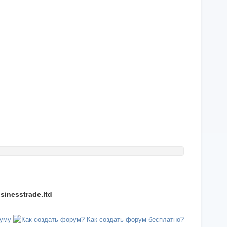
sinesstrade.ltd
уму