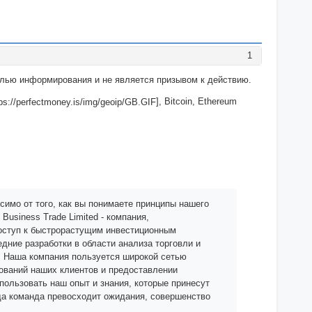
1
целью информирования и не является призывом к действию.
], Bitcoin, Ethereum
исимо от того, как вы понимаете принципы нашего
usiness Trade Limited - компания,
оступ к быстрорастущим инвестиционным
ние разработки в области анализа торговли и
. Наша компания пользуется широкой сетью
бований наших клиентов и предоставлении
ользовать наш опыт и знания, которые принесут
гда команда превосходит ожидания, совершенство