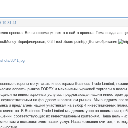
5 19:31:41
делец проекта. Вся информация взята с сайта проекта. Тема создана с 
rfectMoney Верифицирован, 0.3 Trust Score point(s) [Великобритания
ванные стороны могут стать инвесторами Business Trade Limited, незав
ческие аспекты рынков FOREX и механизмы биржевой торговли в целом. B
щаяся на инвестиционных услугах, предлагающая нашим инвесторам д
 осуществляемым на фондовом и валютном рынках. Мы внедряем послед
ынка и предлагаем нашим участникам на выбор 4 инвестиционных плана
 клиентов. В Business Trade Limited мы делаем упор на понимании тре
шений, соответствующих их инвестиционным критериям. Наша цель - исп
клиентам и пользователям наших услуг. Наша компания считает, что ко
альностью.