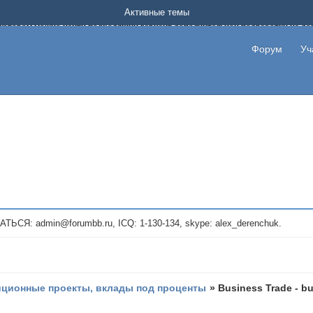
Форум о заработке в интернете без вложения денег.
Активные темы
на котором можно найти подходящий вариант дополнительной подработки на д
про сайты и проекты, предоставляющие удаленную работу и быстрый заработок
т или сайт не платит, то указывайте в теме что это лохотрон, чтобы другие по
Форум
Уч
те новые темы, размещайте объявления со своими пригласительными ссылками и
admin@forumbb.ru, ICQ: 1-130-134, skype: alex_derenchuk.
иционные проекты, вклады под проценты
»
Business Trade - bu