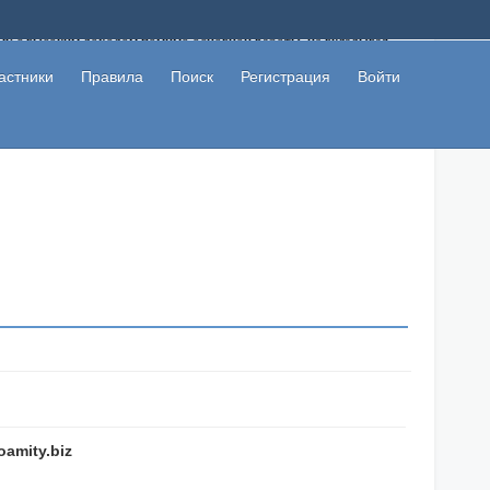
ому с высоким доходом помимо основной работы, не вкладывая
 в сети интернет, а также сможете участвовать в их обсуждении
льзователи не попались на развод. Вы сможете начать зарабатывать
астники
Правила
Поиск
Регистрация
Войти
 первая прибыль не заставит себя долго ждать.
oamity.biz