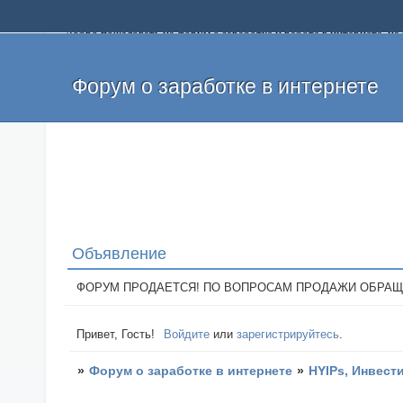
Добро пожаловать на форум о заработке и работе в интернете, 
собственных денег. На форуме вы найдете полезную информацию 
и оставлять свои отзывы. Если вы знаете, что определенный проек
легкие деньги без вложений и регистрации уже сегодня. Создавай
Форум о заработке в интернете
Объявление
ФОРУМ ПРОДАЕТСЯ! ПО ВОПРОСАМ ПРОДАЖИ ОБРАЩАТЬСЯ: 
Привет, Гость!
Войдите
или
зарегистрируйтесь
.
»
Форум о заработке в интернете
»
HYIPs, Инвест