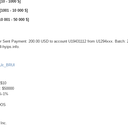
10 - 1000 $]
1001 - 10 000 $]
0 001 - 50 000 $]
fer Sent Payment: 200.00 USD to account U19431112 from U1294xxx. Batch:
l-hyips.info.
SUc_BRUI
 $10
: $50000
%-1%
DOS
Inc.