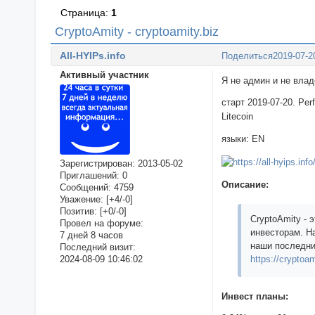
Страница:
1
CryptoAmity - cryptoamity.biz
All-HYIPs.info
Поделиться
2019-07-2
Активный участник
Я не админ и не вла
старт 2019-07-20. Per
Litecoin
языки: EN
Зарегистрирован
: 2013-05-02
Приглашений:
0
Описание:
Сообщений:
4759
Уважение:
[+4/-0]
Позитив:
[+0/-0]
CryptoAmity -
Провел на форуме:
инвесторам. Н
7 дней 8 часов
наши последни
Последний визит:
2024-08-09 10:46:02
https://cryptoam
Инвест планы: