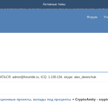
Форум о заработке в интернете без вложения денег.
Активные темы
на котором можно найти подходящий вариант дополнительной подработки на д
про сайты и проекты, предоставляющие удаленную работу и быстрый заработок
т или сайт не платит, то указывайте в теме что это лохотрон, чтобы другие по
Форум
Уч
те новые темы, размещайте объявления со своими пригласительными ссылками и
admin@forumbb.ru, ICQ: 1-130-134, skype: alex_derenchuk.
иционные проекты, вклады под проценты
»
CryptoAmity - crypt