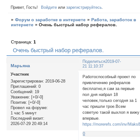
Привет, Гость!
Войдите
или
зарегистрируйтесь
.
»
Форум о заработке в интернете
»
Работа, заработок в
интернете
»
Очень быстрый набор рефералов.
Страница:
1
Очень быстрый набор рефералов.
Поделиться
2019-07-
Марьяна
21 11:10:37
Участник
Работоспособный проект по
Зарегистрирован
: 2019-06-28
привлечению рефералов
Приглашений:
0
бесплатно,я сам за первые
Сообщений:
19
пол дня набрал 18
Уважение:
[+0/-0]
человек,только сегодня за 1
Позитив:
[+0/-0]
час пришли трое.Всем
Провел на форуме:
советую такой выхлоп я вижу
1 час 5 минут
впервые.
Последний визит:
2026-07-29 20:49:14
https://morerefs.com/inv/Maks
0