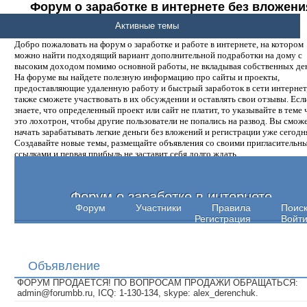
Форум о заработке в интернете без вложени
денег.
Активные темы
Добро пожаловать на форум о заработке и работе в интернете, на котором
можно найти подходящий вариант дополнительной подработки на дому с
высоким доходом помимо основной работы, не вкладывая собственных ден
На форуме вы найдете полезную информацию про сайты и проекты,
предоставляющие удаленную работу и быстрый заработок в сети интернет,
также сможете участвовать в их обсуждении и оставлять свои отзывы. Есл
знаете, что определенный проект или сайт не платит, то указывайте в теме 
это лохотрон, чтобы другие пользователи не попались на развод. Вы смож
начать зарабатывать легкие деньги без вложений и регистрации уже сегодн
Создавайте новые темы, размещайте объявления со своими пригласительн
ссылками и первая прибыль не заставит себя долго ждать.
Форум о заработке в интернете
Форум
Участники
Правила
Поис
Регистрация
Войт
Объявление
ФОРУМ ПРОДАЕТСЯ! ПО ВОПРОСАМ ПРОДАЖИ ОБРАЩАТЬСЯ:
admin@forumbb.ru, ICQ: 1-130-134, skype: alex_derenchuk.