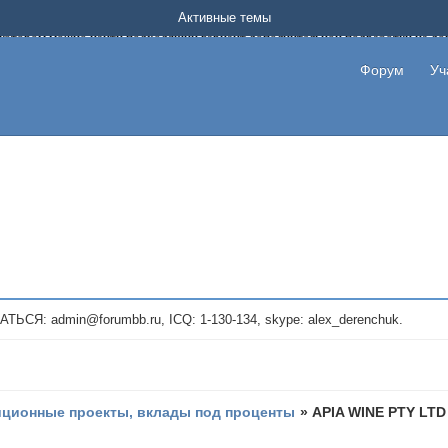
Форум о заработке в интернете без вложения денег.
Активные темы
на котором можно найти подходящий вариант дополнительной подработки на д
про сайты и проекты, предоставляющие удаленную работу и быстрый заработок
т или сайт не платит, то указывайте в теме что это лохотрон, чтобы другие по
Форум
Уч
те новые темы, размещайте объявления со своими пригласительными ссылками и
admin@forumbb.ru, ICQ: 1-130-134, skype: alex_derenchuk.
иционные проекты, вклады под проценты
»
APIA WINE PTY LTD 