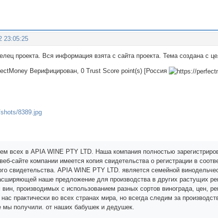
2 23:05:25
делец проекта. Вся информация взята с сайта проекта. Тема создана с 
rfectMoney Верифицирован, 0 Trust Score point(s) [Россия
ем всех в APIA WINE PTY LTD. Наша компания полностью зарегистриро
 веб-сайте компании имеется копия свидетельства о регистрации в соо
ого свидетельства. APIA WINE PTY LTD. является семейной винодельчес
асширяющей наше предложение для производства в других растущих ре
 вин, производимых с использованием разных сортов винограда, цен, рег
 нас практически во всех странах мира, но всегда следим за производст
е мы получили. от наших бабушек и дедушек.