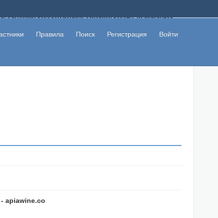
ому с высоким доходом помимо основной работы, не вкладывая
 в сети интернет, а также сможете участвовать в их обсуждении
льзователи не попались на развод. Вы сможете начать зарабатывать
астники
Правила
Поиск
Регистрация
Войти
 первая прибыль не заставит себя долго ждать.
- apiawine.co