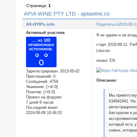
Страница:
1
APIA WINE PTY LTD - apiawine.co
All-HYIPs.info
Поделиться
2019-08-1
Активный участник
Я не админ и не вла
старт 2019-08-12. Pe
Litecoin
языки: EN
Зарегистрирован
: 2013-05-02
Приглашений:
0
Описание:
Сообщений:
4759
Уважение:
[+4/-0]
Позитив:
[+0/-0]
Мы приветству
Провел на форуме:
634941941. На
7 дней 8 часов
регистрационн
Последний визит:
2024-08-09 10:46:02
Австралии и р
ассортиментом
который есть у
семьи, которы