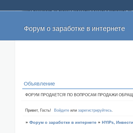
Добро пожаловать на форум о заработке и работе в интернете, 
собственных денег. На форуме вы найдете полезную информацию 
и оставлять свои отзывы. Если вы знаете, что определенный проек
легкие деньги без вложений и регистрации уже сегодня. Создавай
Форум о заработке в интернете
Объявление
ФОРУМ ПРОДАЕТСЯ! ПО ВОПРОСАМ ПРОДАЖИ ОБРАЩАТЬСЯ: 
Привет, Гость!
Войдите
или
зарегистрируйтесь
.
»
Форум о заработке в интернете
»
HYIPs, Инвест