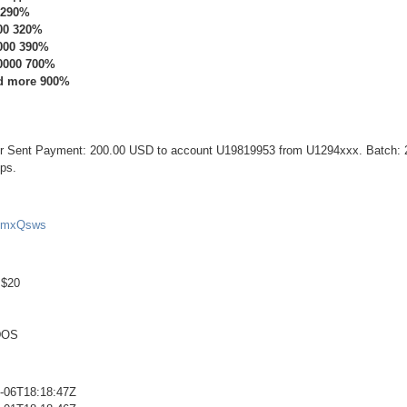
0 290%
000 320%
5000 390%
10000 700%
nd more 900%
fer Sent Payment: 200.00 USD to account U19819953 from U1294xxx. Batch:
ips.
ynmxQsws
 $20
DOS
8-06T18:18:47Z