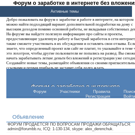
Форум о заработке в интернете без вложени
денег.
Активные темы
Добро пожаловать на форум о заработке и работе в интернете, на котором
можно найти подходящий вариант дополнительной подработки на дому с
высоким доходом помимо основной работы, не вкладывая собственных ден
На форуме вы найдете полезную информацию про сайты и проекты,
предоставляющие удаленную работу и быстрый заработок в сети интернет,
также сможете участвовать в их обсуждении и оставлять свои отзывы. Есл
знаете, что определенный проект или сайт не платит, то указывайте в теме 
это лохотрон, чтобы другие пользователи не попались на развод. Вы смож
начать зарабатывать легкие деньги без вложений и регистрации уже сегодн
Создавайте новые темы, размещайте объявления со своими пригласительн
ссылками и первая прибыль не заставит себя долго ждать.
Форум о заработке в интернете
Форум
Участники
Правила
Поис
Регистрация
Войт
Объявление
ФОРУМ ПРОДАЕТСЯ! ПО ВОПРОСАМ ПРОДАЖИ ОБРАЩАТЬСЯ:
admin@forumbb.ru, ICQ: 1-130-134, skype: alex_derenchuk.