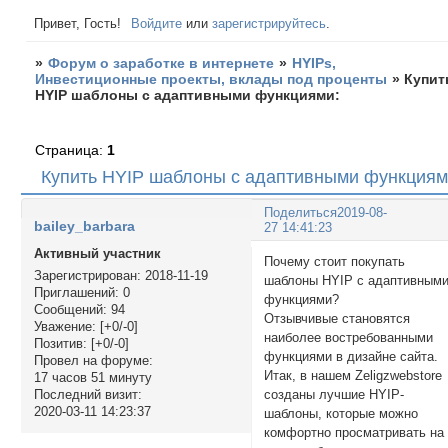
Привет, Гость!
Войдите
или
зарегистрируйтесь
.
»
Форум о заработке в интернете
»
HYIPs,
Инвестиционные проекты, вклады под проценты
»
Купит
HYIP шаблоны с адаптивными функциями:
Страница:
1
Купить HYIP шаблоны с адаптивными функциям
Поделиться
2019-08-
bailey_barbara
27 14:41:23
Активный участник
Почему стоит покупать
Зарегистрирован
: 2018-11-19
шаблоны HYIP с адаптивным
Приглашений:
0
функциями?
Сообщений:
94
Отзывчивые становятся
Уважение:
[+0/-0]
наиболее востребованными
Позитив:
[+0/-0]
функциями в дизайне сайта.
Провел на форуме:
Итак, в нашем Zeligzwebstore
17 часов 51 минуту
созданы лучшие HYIP-
Последний визит:
2020-03-11 14:23:37
шаблоны, которые можно
комфортно просматривать на