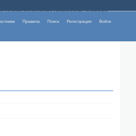
ому с высоким доходом помимо основной работы, не вкладывая
 в сети интернет, а также сможете участвовать в их обсуждении
льзователи не попались на развод. Вы сможете начать зарабатывать
астники
Правила
Поиск
Регистрация
Войти
 первая прибыль не заставит себя долго ждать.