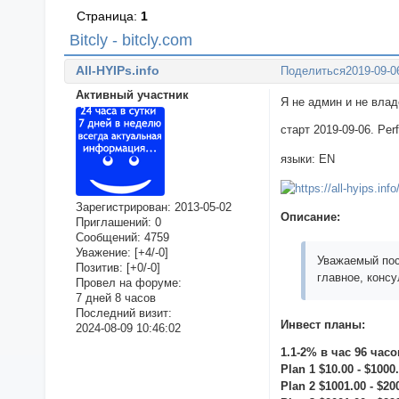
Страница:
1
Bitcly - bitcly.com
All-HYIPs.info
Поделиться
2019-09-0
Активный участник
Я не админ и не вла
старт 2019-09-06. Pe
языки: EN
Зарегистрирован
: 2013-05-02
Описание:
Приглашений:
0
Сообщений:
4759
Уважение:
[+4/-0]
Уважаемый пос
Позитив:
[+0/-0]
главное, конс
Провел на форуме:
7 дней 8 часов
Последний визит:
Инвест планы:
2024-08-09 10:46:02
1.1-2% в час 96 часо
Plan 1 $10.00 - $1000
Plan 2 $1001.00 - $20