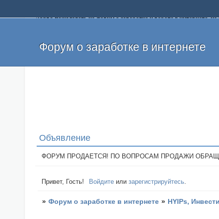
Добро пожаловать на форум о заработке и работе в интернете, 
собственных денег. На форуме вы найдете полезную информацию 
и оставлять свои отзывы. Если вы знаете, что определенный проек
легкие деньги без вложений и регистрации уже сегодня. Создавай
Форум о заработке в интернете
Объявление
ФОРУМ ПРОДАЕТСЯ! ПО ВОПРОСАМ ПРОДАЖИ ОБРАЩАТЬСЯ: 
Привет, Гость!
Войдите
или
зарегистрируйтесь
.
»
Форум о заработке в интернете
»
HYIPs, Инвест