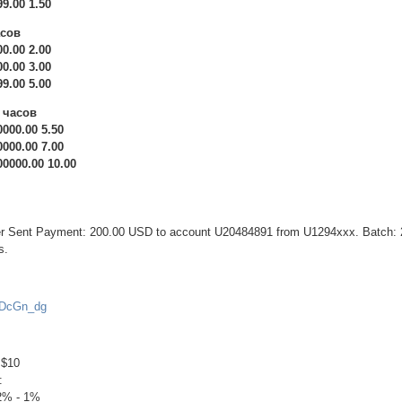
99.00 1.50
асов
00.00 2.00
00.00 3.00
99.00 5.00
0 часов
0000.00 5.50
0000.00 7.00
00000.00 10.00
fer Sent Payment: 200.00 USD to account U20484891 from U1294xxx. Batch:
s.
ZDcGn_dg
 $10
:
2% - 1%