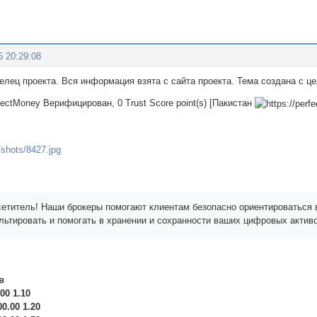
6 20:29:08
делец проекта. Вся информация взята с сайта проекта. Тема создана с 
rfectMoney Верифицирован, 0 Trust Score point(s) [Пакистан
етитель! Наши брокеры помогают клиентам безопасно ориентироваться 
ультировать и помогать в хранении и сохранности ваших цифровых активо
в
.00 1.10
00.00 1.20