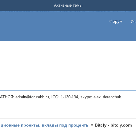
Форум о заработке в интернете без вложения денег.
Активные темы
на котором можно найти подходящий вариант дополнительной подработки на д
про сайты и проекты, предоставляющие удаленную работу и быстрый заработок
т или сайт не платит, то указывайте в теме что это лохотрон, чтобы другие по
Форум
Уч
те новые темы, размещайте объявления со своими пригласительными ссылками и
admin@forumbb.ru, ICQ: 1-130-134, skype: alex_derenchuk.
иционные проекты, вклады под проценты
»
Bitcly - bitcly.com