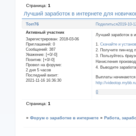
Страница:
1
Лучший заработок в интернете для новичко
Torr76
Поделиться
2019-10-1
Активный участник
Лучший заработок 
Зарегистрирован
: 2018-03-06
Приглашений:
0
1.
Скачайте и установ
Сообщений:
387
2. Получите пин-код 
Уважение:
[+0/-0]
3. Пользуйтесь брау
Позитив:
[+0/-0]
Начисления производ
Провел на форуме:
4. Выводите заработ
2 дня 5 часов
Последний визит:
Выплаты начинаются 
2021-11-16 16:36:30
http://videotop.mybb.
0
Страница:
1
»
Форум о заработке в интернете
»
Работа, зараб