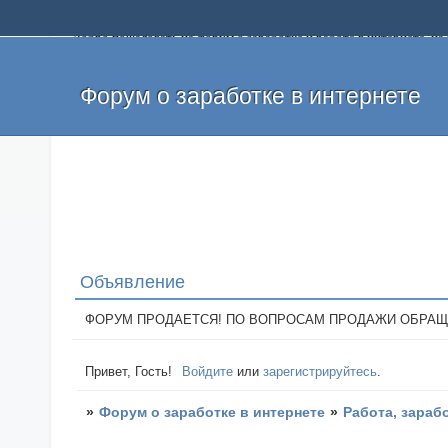
Добро пожаловать на форум о заработке и работе в интернете, 
собственных денег. На форуме вы найдете полезную информацию 
и оставлять свои отзывы. Если вы знаете, что определенный проек
легкие деньги без вложений и регистрации уже сегодня. Создавай
Форум о заработке в интернете
Объявление
ФОРУМ ПРОДАЕТСЯ! ПО ВОПРОСАМ ПРОДАЖИ ОБРАЩАТЬСЯ: 
Привет, Гость!
Войдите
или
зарегистрируйтесь
.
»
Форум о заработке в интернете
»
Работа, зараб