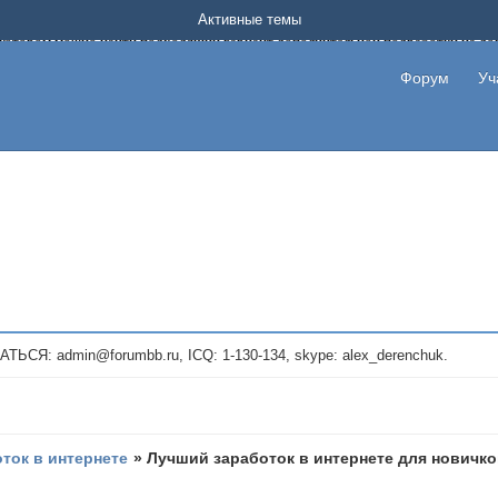
Форум о заработке в интернете без вложения денег.
Активные темы
на котором можно найти подходящий вариант дополнительной подработки на д
про сайты и проекты, предоставляющие удаленную работу и быстрый заработок
т или сайт не платит, то указывайте в теме что это лохотрон, чтобы другие по
Форум
Уч
те новые темы, размещайте объявления со своими пригласительными ссылками и
admin@forumbb.ru, ICQ: 1-130-134, skype: alex_derenchuk.
оток в интернете
»
Лучший заработок в интернете для новичк