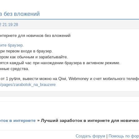
в без вложений
2 21:19:28
в интернете для новичков без вложений
ите браузер.
при первом входе в браузер.
зером как обычным и зарабатывайте.
ятся каждый час при нахождении браузера в активном режиме.
анные средства.
от 1 рубля, вывести можно на Qiwi, Webmoney и счет мобильного телеф
ru/pages/zarabotok_na_brauzere
оток в интернете
»
Лучший заработок в интернете для новичк
Создать форум
|
Помощь по фор