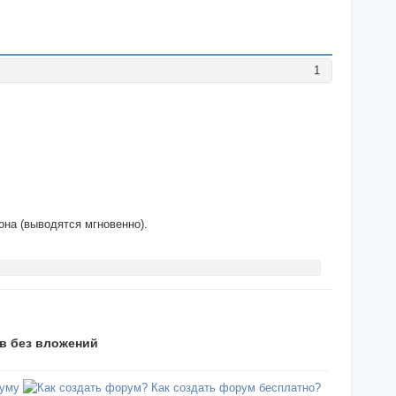
1
она (выводятся мгновенно).
ов без вложений
уму