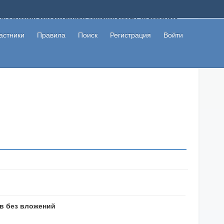
ому с высоким доходом помимо основной работы, не вкладывая
 в сети интернет, а также сможете участвовать в их обсуждении
льзователи не попались на развод. Вы сможете начать зарабатывать
астники
Правила
Поиск
Регистрация
Войти
 первая прибыль не заставит себя долго ждать.
ов без вложений