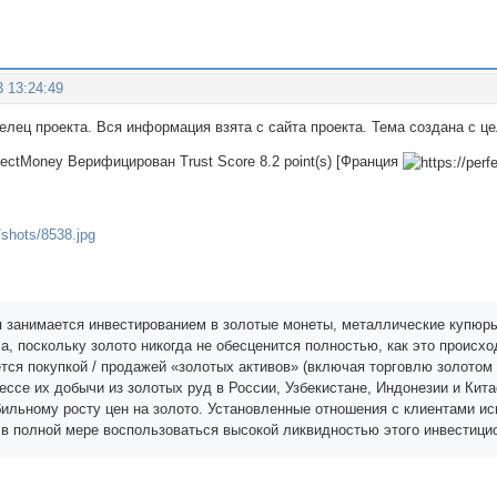
3 13:24:49
делец проекта. Вся информация взята с сайта проекта. Тема создана с 
rfectMoney Верифицирован Trust Score 8.2 point(s) [Франция
 занимается инвестированием в золотые монеты, металлические купюры.
ла, поскольку золото никогда не обесценится полностью, как это проис
ется покупкой / продажей «золотых активов» (включая торговлю золотом
цессе их добычи из золотых руд в России, Узбекистане, Индонезии и Ки
бильному росту цен на золото. Установленные отношения с клиентами ис
 в полной мере воспользоваться высокой ликвидностью этого инвестицио