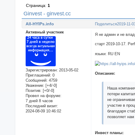
Страница:
1
Ginvest - ginvest.cc
All-HYIPs.info
Поделиться
2019-11-0
Активный участник
Я не админ и не вла
старт 2019-10-17. Pe
языки: RU EN
Зарегистрирован
: 2013-05-02
Описание:
Приглашений:
0
Сообщений:
4759
Уважение:
[+4/-0]
Наша компания
Позитив:
[+0/-0]
потери капита
Провел на форуме:
не ограничива
7 дней 8 часов
участие в про
Последний визит:
2024-08-09 10:46:02
благодаря ста
позволяет нам
Инвест планы: