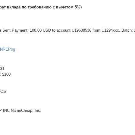
врат вклада по требованию с вычетом 5%)
fer Sent Payment: 100.00 USD to account U19638536 from U1294xxx. Batch:
GfNREPog
 $1
: $100
DOS
 INC NameCheap, Inc.