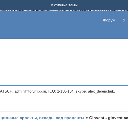
Форум о заработке в интернете без вложения денег.
Активные темы
на котором можно найти подходящий вариант дополнительной подработки на д
про сайты и проекты, предоставляющие удаленную работу и быстрый заработок
т или сайт не платит, то указывайте в теме что это лохотрон, чтобы другие по
Форум
Уч
те новые темы, размещайте объявления со своими пригласительными ссылками и
admin@forumbb.ru, ICQ: 1-130-134, skype: alex_derenchuk.
иционные проекты, вклады под проценты
»
Ginvest - ginvest.c