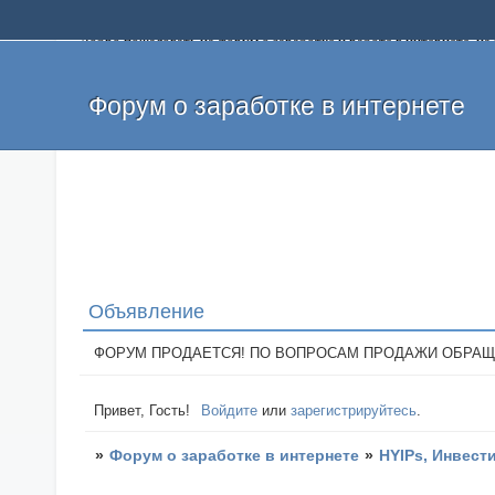
Добро пожаловать на форум о заработке и работе в интернете, 
собственных денег. На форуме вы найдете полезную информацию 
и оставлять свои отзывы. Если вы знаете, что определенный проек
легкие деньги без вложений и регистрации уже сегодня. Создавай
Форум о заработке в интернете
Объявление
ФОРУМ ПРОДАЕТСЯ! ПО ВОПРОСАМ ПРОДАЖИ ОБРАЩАТЬСЯ: 
Привет, Гость!
Войдите
или
зарегистрируйтесь
.
»
Форум о заработке в интернете
»
HYIPs, Инвест