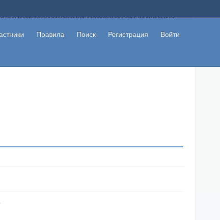
ому с высоким доходом помимо основной работы, не вкладывая
 в сети интернет, а также сможете участвовать в их обсуждении
льзователи не попались на развод. Вы сможете начать зарабатывать
астники
Правила
Поиск
Регистрация
Войти
 первая прибыль не заставит себя долго ждать.
c