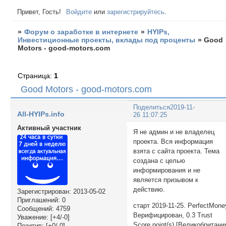
Привет, Гость!
Войдите
или
зарегистрируйтесь
.
»
Форум о заработке в интернете
»
HYIPs,
Инвестиционные проекты, вклады под проценты
»
Good
Motors - good-motors.com
Страница:
1
Good Motors - good-motors.com
Поделиться
2019-11-
All-HYIPs.info
26 11:07:25
Активный участник
Я не админ и не владелец
проекта. Вся информация
взята с сайта проекта. Тема
создана с целью
информирования и не
является призывом к
действию.
Зарегистрирован
: 2013-05-02
Приглашений:
0
старт 2019-11-25. PerfectMone
Сообщений:
4759
Верифицирован, 0.3 Trust
Уважение:
[+4/-0]
Score point(s) [Великобритани
Позитив:
[+0/-0]