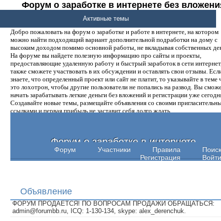
Форум о заработке в интернете без вложени
денег.
Активные темы
Добро пожаловать на форум о заработке и работе в интернете, на котором
можно найти подходящий вариант дополнительной подработки на дому с
высоким доходом помимо основной работы, не вкладывая собственных ден
На форуме вы найдете полезную информацию про сайты и проекты,
предоставляющие удаленную работу и быстрый заработок в сети интернет,
также сможете участвовать в их обсуждении и оставлять свои отзывы. Есл
знаете, что определенный проект или сайт не платит, то указывайте в теме 
это лохотрон, чтобы другие пользователи не попались на развод. Вы смож
начать зарабатывать легкие деньги без вложений и регистрации уже сегодн
Создавайте новые темы, размещайте объявления со своими пригласительн
ссылками и первая прибыль не заставит себя долго ждать.
Форум о заработке в интернете
Форум
Участники
Правила
Поис
Регистрация
Войт
Объявление
ФОРУМ ПРОДАЕТСЯ! ПО ВОПРОСАМ ПРОДАЖИ ОБРАЩАТЬСЯ:
admin@forumbb.ru, ICQ: 1-130-134, skype: alex_derenchuk.