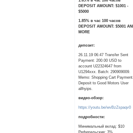
1.65% в час 100 часов
DEPOSIT AMOUNT: $1001 -
$5000
1.85% в час 100 часов
DEPOSIT AMOUNT: $5001 AN
MORE
депозит:
26.11.19 06:47 Transfer Sent
Payment: 200.00 USD to
account U22324647 from
U1294xxx. Batch: 290909009.
Memo: Shopping Cart Payment
Deposit to Good Motors User
allhyips.
видео-обзор:
https://youtu.be/wvBzZspaqv0
подробности:
Минимальный вклад: $10
Реферальские: 3%