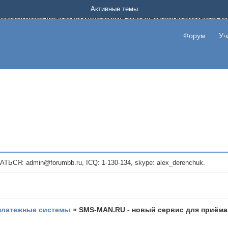
Форум о заработке в интернете без вложения денег.
Активные темы
на котором можно найти подходящий вариант дополнительной подработки на д
про сайты и проекты, предоставляющие удаленную работу и быстрый заработок
т или сайт не платит, то указывайте в теме что это лохотрон, чтобы другие по
Форум
Уч
те новые темы, размещайте объявления со своими пригласительными ссылками и
admin@forumbb.ru, ICQ: 1-130-134, skype: alex_derenchuk.
платежные системы
»
SMS-MAN.RU - новый сервис для приёма