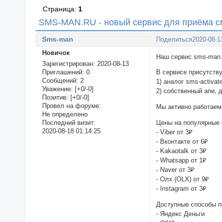
Страница:
1
SMS-MAN.RU - новый сервис для приёма с
Sms-man
Поделиться
2020-08-1
Новичок
Наш сервис sms-man.r
Зарегистрирован
: 2020-08-13
Приглашений:
0
В сервисе присутству
Сообщений:
2
1) аналог sms-activat
Уважение:
[+0/-0]
2) собственный апи, 
Позитив:
[+0/-0]
Провел на форуме:
Мы активно работаем 
Не определено
Цены на популярные 
Последний визит:
2020-08-18 01:14:25
- Viber от 3₽
- Вконтакте от 6₽
- Kakaotalk от 3₽
- Whatsapp от 1₽
- Naver от 3₽
- Олх (OLX) от 9₽
- Instagram от 3₽
Доступные способы п
- Яндекс Деньги