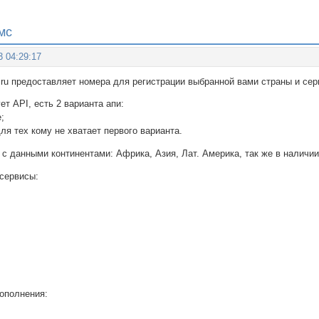
мс
3 04:29:17
u предоставляет номерa для регистрации выбранной вами страны и серв
ет API, есть 2 варианта апи:
e;
для тех кому не хватает первого варианта.
с данными континентами: Африка, Азия, Лат. Америка, так же в наличии 
сервисы:
ополнения: