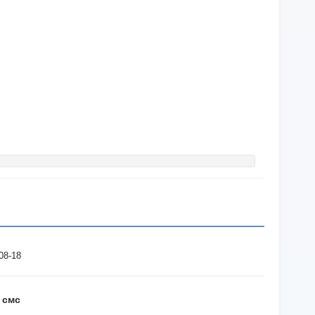
08-18
 смс