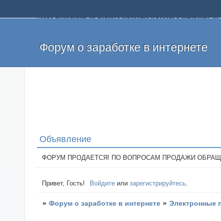
Добро пожаловать на форум о заработке и работе в интернете, 
собственных денег. На форуме вы найдете полезную информацию 
и оставлять свои отзывы. Если вы знаете, что определенный проек
легкие деньги без вложений и регистрации уже сегодня. Создавай
Форум о заработке в интернете
Объявление
ФОРУМ ПРОДАЕТСЯ! ПО ВОПРОСАМ ПРОДАЖИ ОБРАЩАТЬСЯ: 
Привет, Гость!
Войдите
или
зарегистрируйтесь
.
»
Форум о заработке в интернете
»
Электронные 