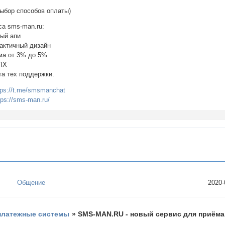
ыбор способов оплаты)
а sms-man.ru:
ый апи
рактичный дизайн
ма от 3% до 5%
ОЛХ
та тех поддержки.
tps://t.me/smsmanchat
tps://sms-man.ru/
Общение
2020-
платежные системы
»
SMS-MAN.RU - новый сервис для приёма